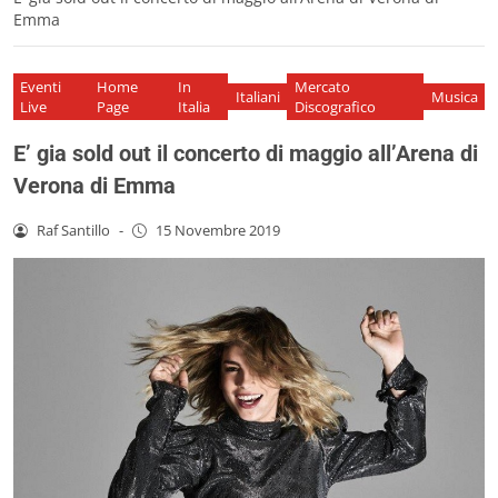
Emma
Eventi
Home
In
Mercato
Italiani
Musica
Live
Page
Italia
Discografico
E’ gia sold out il concerto di maggio all’Arena di
Verona di Emma
Raf Santillo
-
15 Novembre 2019