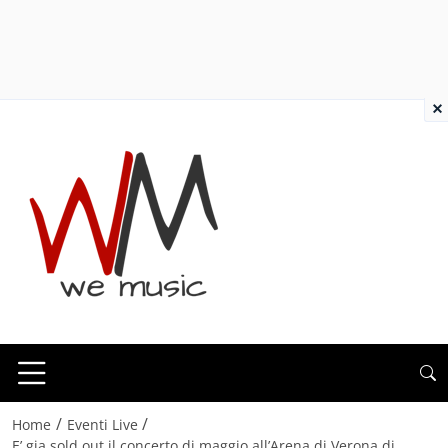
×
/
/
Home
Eventi Live
E’ gia sold out il concerto di maggio all’Arena di Verona di