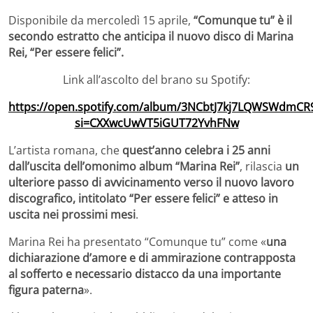
Disponibile da mercoledì 15 aprile,
“Comunque tu” è il
secondo estratto che anticipa il nuovo disco di Marina
Rei, “Per essere felici”.
Link all’ascolto del brano su Spotify:
https://open.spotify.com/album/3NCbtJ7kj7LQWSWdmCR
si=CXXwcUwVT5iGUT72YvhFNw
L’artista romana, che
quest’anno celebra i 25 anni
dall’uscita dell’omonimo album “Marina Rei”
, rilascia
un
ulteriore passo di avvicinamento verso il nuovo lavoro
discografico, intitolato “Per essere felici” e atteso in
uscita nei prossimi mesi
.
Marina Rei ha presentato “Comunque tu” come «
una
dichiarazione d’amore e di ammirazione contrapposta
al sofferto e necessario distacco da una importante
figura paterna
».