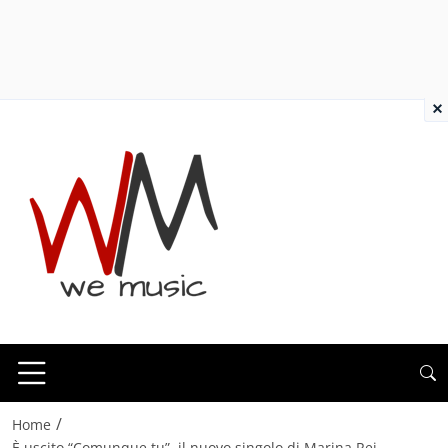
×
/
Home
È uscito “Comunque tu”, il nuovo singolo di Marina Rei