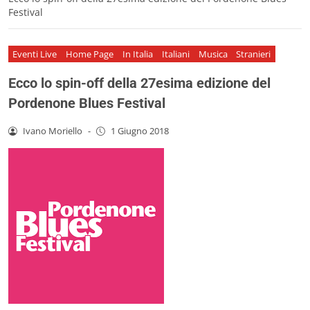
Festival
Eventi Live
Home Page
In Italia
Italiani
Musica
Stranieri
Ecco lo spin-off della 27esima edizione del
Pordenone Blues Festival
Ivano Moriello
-
1 Giugno 2018