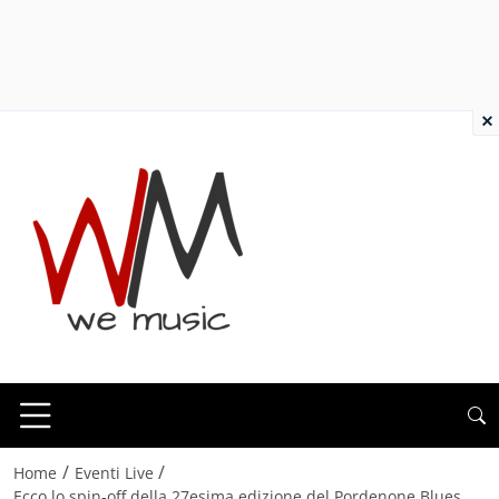
×
/
/
Home
Eventi Live
Ecco lo spin-off della 27esima edizione del Pordenone Blues