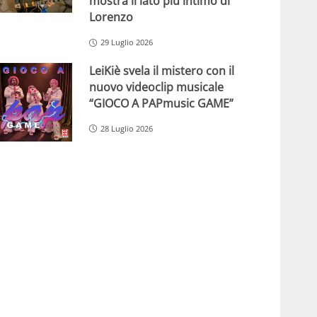
mostra il lato più intimo di
Lorenzo
29 Luglio 2026
LeiKiè svela il mistero con il
nuovo videoclip musicale
“GIOCO A PAPmusic GAME”
28 Luglio 2026