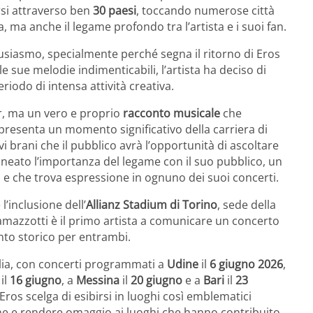
rsi attraverso ben
30 paesi
, toccando numerose città
, ma anche il legame profondo tra l’artista e i suoi fan.
tusiasmo, specialmente perché segna il ritorno di Eros
 le sue melodie indimenticabili, l’artista ha deciso di
odo di intensa attività creativa.
ur, ma un vero e proprio
racconto musicale
che
presenta un momento significativo della carriera di
i brani che il pubblico avrà l’opportunità di ascoltare
lineato l’importanza del legame con il suo pubblico, un
i e che trova espressione in ognuno dei suoi concerti.
l’inclusione dell’
Allianz Stadium di Torino
, sede della
amazzotti è il primo artista a comunicare un concerto
to storico per entrambi.
talia, con concerti programmati a
Udine
il
6 giugno 2026
,
il
16 giugno
, a
Messina
il
20 giugno
e a
Bari
il
23
e Eros scelga di esibirsi in luoghi così emblematici
iane e rendere omaggio ai luoghi che hanno contribuito