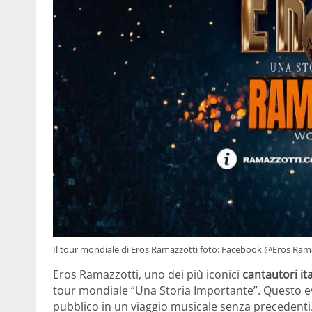
Il tour mondiale di Eros Ramazzotti foto: Facebook @Eros Rama
Eros Ramazzotti, uno dei più iconici
cantautori ita
tour mondiale “Una Storia Importante”. Questo ev
pubblico in un viaggio musicale senza precedenti. 