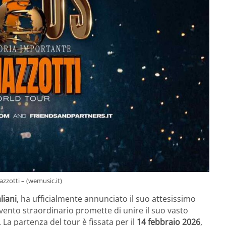
zzotti – (wemusic.it)
liani
, ha ufficialmente annunciato il suo attesissimo
ento straordinario promette di unire il suo vasto
La partenza del tour è fissata per il
14 febbraio 2026
,