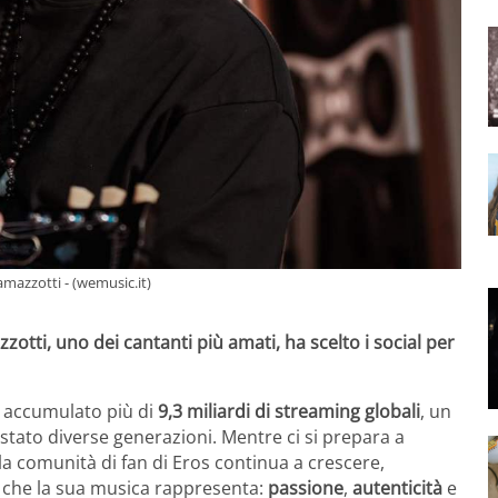
mazzotti - (wemusic.it)
zotti, uno dei cantanti più amati, ha scelto i social per
 accumulato più di
9,3 miliardi di streaming globali
, un
ato diverse generazioni. Mentre ci si prepara a
a comunità di fan di Eros continua a crescere,
i che la sua musica rappresenta:
passione
,
autenticità
e