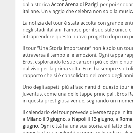
dalla storica
Accor Arena di Parigi
, per poi snoda
italiane. Un viaggio che celebra non solo la musica
La notizia del tour è stata accolta con grande en
negli stadi italiani. Famoso per il suo stile unico e
intraprendere questo nuovo progetto dopo un peri
Il tour “Una Storia Importante” non è solo un to
attraversa il tempo e le emozioni. Ogni tappa rap
Eros, esplorando le sue canzoni più celebri e nuov
dal vivo per la prima volta. Eros ha sempre sotto
rapporto che si è consolidato nel corso degli ann
Uno degli aspetti più affascinanti di questo tour è 
Juventus, come una delle tappe principali. Eros R
in questa prestigiosa venue, segnando un momen
Il calendario del tour prevede diverse tappe in I
a
Milano
il
9 giugno
, a
Napoli
il
13 giugno
, a
Roma
giugno
. Ogni città ha una sua storia, e il fatto ch
dimostra la sua volontà di onorare le radici ital