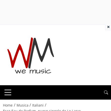
×
/
/
/
Home
Musica
Italiani
Esce Eau de Parfum, nuovo singolo de Le Larve