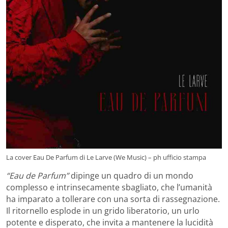
La cover Eau De Parfum di Le Larve (We Music) – ph ufficio stampa
“Eau de Parfum”
dipinge un quadro di un mondo
complesso e intrinsecamente sbagliato, che l’umanità
ha imparato a tollerare con una sorta di rassegnazione.
Il ritornello esplode in un grido liberatorio, un urlo
potente e disperato, che invita a mantenere la lucidità