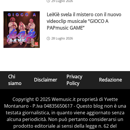
29 Luglio 2026
LeiKiè svela il mistero con il nuovo
videoclip musicale “GIOCO A
PAPmusic GAME”
28 Luglio 2026
Chi
Privacy
Disclaimer
Redazione
siamo
Policy
Copyright © 2025 Wemusic.it proprietà di Yvette
Montanaro - P.Iva 04835650617 - Questo blog non è una
testata giornalistica, in quanto viene aggiornato senza
alcuna periodicità. Non può pertanto considerarsi un
prodotto editoriale ai sensi della legge n. 62 del