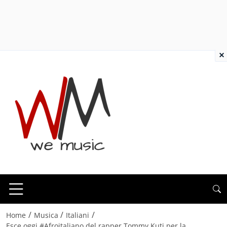
×
/
/
/
Home
Musica
Italiani
Esce oggi #Afroitaliano del rapper Tommy Kuti per la