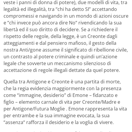
veste i panni di donna di potere), due modelli di vita, tra
legalità ed illegalità, tra “chi ha detto SI” accettando
compromessi e navigando in un mondo di azioni oscure
e “chi invece può ancora dire No“ rivendicando la sua
libertà ed il suo diritto di decidere. Se a richiedere il
rispetto delle regole, della legge, è un Creonte dagli
atteggiamenti e dal pensiero mafioso, il gesto della
nostra Anti/gone assume il significato di ribellione civile,
un contrasto al potere criminale e quindi un’azione
legale che sovverte un meccanismo silenzioso di
accettazione di regole illegali dettate da quel potere.
Quella tra Antigone e Creonte è una partita di morte,
che la regia evidenzia maggiormente con la presenza
come “immagine, desiderio” di Emone – fidanzato e
figlio – elemento carnale di vita per Creonte/Madre e
per Antigone/Futura Moglie . Emone rappresenta la vita
per entrambe e la sua immagine evocata, la sua
“assenza“ rafforza il desiderio e la voglia di vivere.