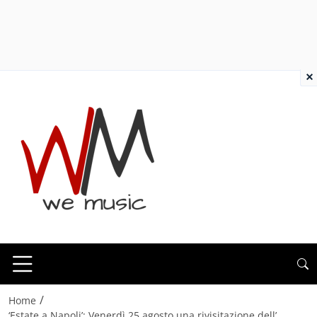
×
/
Home
‘Estate a Napoli’: Venerdì 25 agosto una rivisitazione dell’