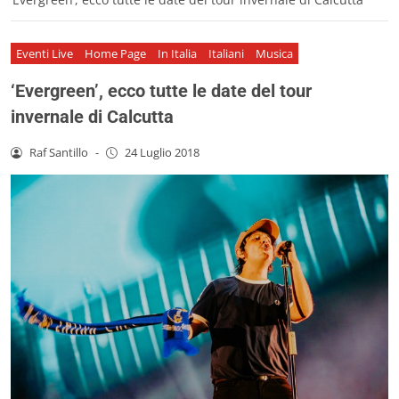
Eventi Live
Home Page
In Italia
Italiani
Musica
‘Evergreen’, ecco tutte le date del tour
invernale di Calcutta
Raf Santillo
-
24 Luglio 2018