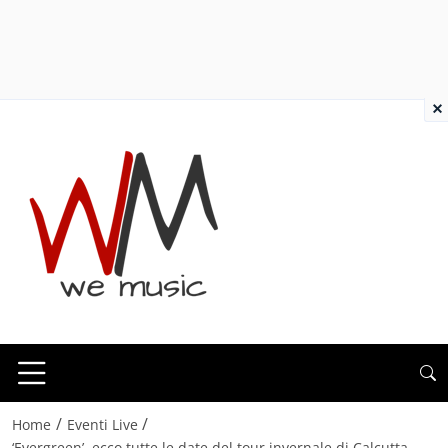
×
/
/
Home
Eventi Live
‘Evergreen’, ecco tutte le date del tour invernale di Calcutta