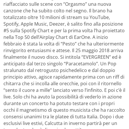
riaffacciato sulle scene con “Orgasmo” una nuova
canzone che ha subito colto nel segno. Il brano ha
totalizzato oltre 10 milioni di stream su YouTube,
Spotify, Apple Music, Deezer, è salito fino alla posizione
#5 sulla Spotify Chart e per la prima volta l’ha proiettato
nella Top 50 dell’Airplay Chart di EarOne. A inizio
febbraio è stata la volta di “Pesto” che ha ulteriormente
rinvigorito entusiasmi e attese. Il 25 maggio 2018 arriva
finalmente il nuovo disco. Si intitola “EVERGREEN” ed è
anticipato dal terzo singolo “Paracetamolo”. Un Pop
stralunato dal retrogusto psichedelico e dal doppio
principio attivo, agisce rapidamente prima con un riff di
chitarra che si incolla alle orecchie, poi con il ritornello
“sento il cuore a mille” lanciato verso l’infinito. E poi c’è il
live. Solo chi ha avuto la possibilità di vederlo in azione
durante un concerto ha potuto testare con i propri
occhi il magnetismo di questo musicista che ha raccolto
consensi unanimi tra le platee di tutta Italia. Dopo i due
esclusivi live estivi, Calcutta in inverno partirà per un