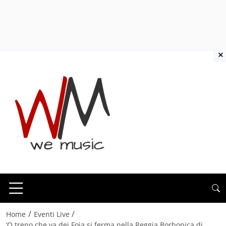
×
/
/
Home
Eventi Live
‘O treno che va dei Foja si ferma nella Reggia Borbonica di