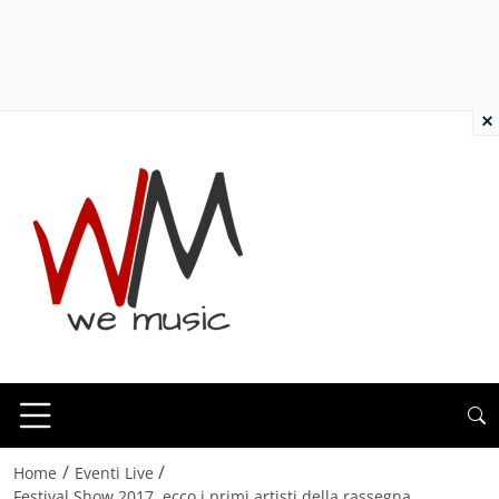
×
/
/
Home
Eventi Live
Festival Show 2017, ecco i primi artisti della rassegna