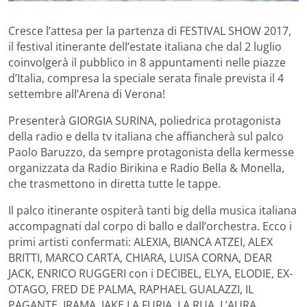
Cresce l’attesa per la partenza di FESTIVAL SHOW 2017,
il festival itinerante dell’estate italiana che dal 2 luglio
coinvolgerà il pubblico in 8 appuntamenti nelle piazze
d’Italia, compresa la speciale serata finale prevista il 4
settembre all’Arena di Verona!
Presenterà GIORGIA SURINA, poliedrica protagonista
della radio e della tv italiana che affiancherà sul palco
Paolo Baruzzo, da sempre protagonista della kermesse
organizzata da Radio Birikina e Radio Bella & Monella,
che trasmettono in diretta tutte le tappe.
Il palco itinerante ospiterà tanti big della musica italiana
accompagnati dal corpo di ballo e dall’orchestra. Ecco i
primi artisti confermati: ALEXIA, BIANCA ATZEI, ALEX
BRITTI, MARCO CARTA, CHIARA, LUISA CORNA, DEAR
JACK, ENRICO RUGGERI con i DECIBEL, ELYA, ELODIE, EX-
OTAGO, FRED DE PALMA, RAPHAEL GUALAZZI, IL
PAGANTE, IRAMA, JAKE LA FURIA, LA RUA, L’AURA,