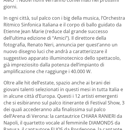
AMO’”! Nuovi nomi verranno confermati nei prossimi
giorni.
In ogni città, sul palco con i big della musica, l’Orchestra
Ritmico Sinfonica Italiana e il corpo di ballo guidato da
Etienne Jean Marie (reduce dal grande successo
dell’ultima edizione di “Amici”). Il direttore della
fotografia, Renato Neri, annuncia per quest’anno un
nuovo disegno luci che andrà a caratterizzare il
suggestivo apparato illuminotecnico dello spettacolo,
già impreziosito dalla potenza dell’impianto di
amplificazione che raggiunge i 40.000 W.
Oltre alle hit dell’estate, spazio anche ai brani dei
giovani talenti selezionati in questi mesi in tutta Italia e
in alcune città d’Europa. Questi i 12 artisti emergenti
che si esibiranno sul palco itinerante di Festival Show, 3
dei quali accederanno alla finalissima sul palco
dell’Arena di Verona: la cantautrice CHIARA RANIERI da
Napoli, il quartetto vocale al femminile DIAMONDS da
Ragusa, il cantautore ELIOS da Pordenone, la cantante