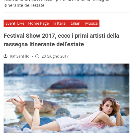
itinerante dell’estate
Eventi Live
Home Page
In Italia
Italiani
Musica
Festival Show 2017, ecco i primi artisti della
rassegna itinerante dell’estate
Raf Santillo
-
20 Giugno 2017