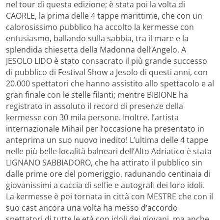
nel tour di questa edizione; è stata poi la volta di
CAORLE, la prima delle 4 tappe marittime, che con un
calorosissimo pubblico ha accolto la kermesse con
entusiasmo, ballando sulla sabbia, tra il mare e la
splendida chiesetta della Madonna dell’Angelo. A
JESOLO LIDO è stato consacrato il più grande successo
di pubblico di Festival Show a Jesolo di questi anni, con
20.000 spettatori che hanno assistito allo spettacolo e al
gran finale con le stelle filanti; mentre BIBIONE ha
registrato in assoluto il record di presenze della
kermesse con 30 mila persone. Inoltre, l’artista
internazionale Mihail per l’occasione ha presentato in
anteprima un suo nuovo inedito! L’ultima delle 4 tappe
nelle più belle località balneari dell’Alto Adriatico è stata
LIGNANO SABBIADORO, che ha attirato il pubblico sin
dalle prime ore del pomeriggio, radunando centinaia di
giovanissimi a caccia di selfie e autografi dei loro idoli.
La kermesse è poi tornata in città con MESTRE che con il
suo cast ancora una volta ha messo d’accordo
spettatori di tutte le età con idoli dei giovani, ma anche