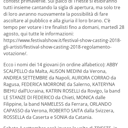
contest primaverile. Sul palco di Trieste si esibiranno
tutti insieme cantando la sigla di apertura, ma solo tre
di loro avranno nuovamente la possibilità di fare
ascoltare al pubblico e alla giuria il loro brano. C’è
tempo per votare i tre finalisti fino a domani, martedì 28
agosto, qui tutte le informazioni:
https://www.festivalshow.it/festival-show-casting-2018-
gli-artisti/festival-show-casting-2018-regolamento-
votazione/.
Ecco i nomi dei 14 giovani (in ordine alfabetico): ABBY
SCALPELLO da Malta, ALISON MEDINI da Verona,
ANDREA SETTEMBRE da Napoli, AURORA CORRAO da
Ragusa, FEDERICA MORRONE da Salerno, KATERYNA
BIEHU dall’Ucraina, KATRIN ROSELLI da Rovigo, la band
LE STANZE DI FEDERICO da Chieti, MONICA dalle
Filippine, la band NAMELESS da Ferrara, ORLANDO
CAPASSO da Verona, ROBERTO SAITA dalla Svizzera,
ROSSELLA da Caserta e SONIA da Catania.