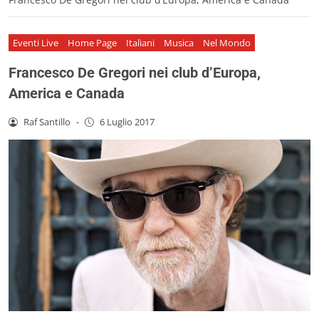
Eventi Live
Home Page
Italiani
Musica
Nel Mondo
Francesco De Gregori nei club d’Europa,
America e Canada
Raf Santillo
-
6 Luglio 2017