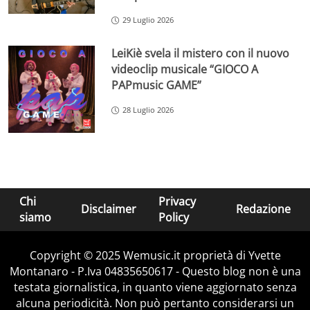
29 Luglio 2026
LeiKiè svela il mistero con il nuovo
videoclip musicale “GIOCO A
PAPmusic GAME”
28 Luglio 2026
Chi
Privacy
Disclaimer
Redazione
siamo
Policy
Copyright © 2025 Wemusic.it proprietà di Yvette
Montanaro - P.Iva 04835650617 - Questo blog non è una
testata giornalistica, in quanto viene aggiornato senza
alcuna periodicità. Non può pertanto considerarsi un