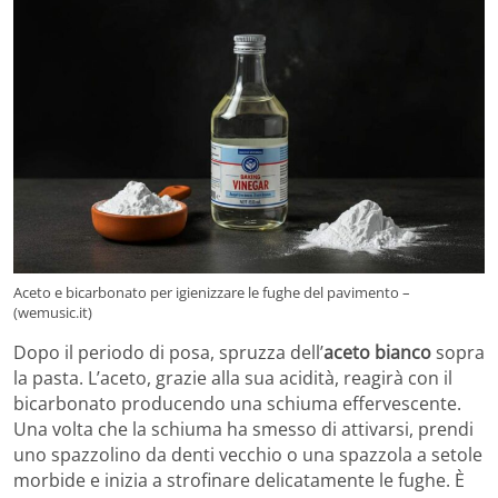
Aceto e bicarbonato per igienizzare le fughe del pavimento –
(wemusic.it)
Dopo il periodo di posa, spruzza dell’
aceto bianco
sopra
la pasta. L’aceto, grazie alla sua acidità, reagirà con il
bicarbonato producendo una schiuma effervescente.
Una volta che la schiuma ha smesso di attivarsi, prendi
uno spazzolino da denti vecchio o una spazzola a setole
morbide e inizia a strofinare delicatamente le fughe. È