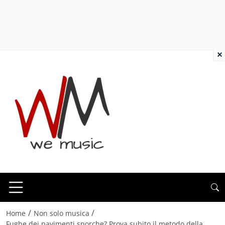
×
/
/
Home
Non solo musica
Fughe dei pavimenti sporche? Prova subito il metodo della