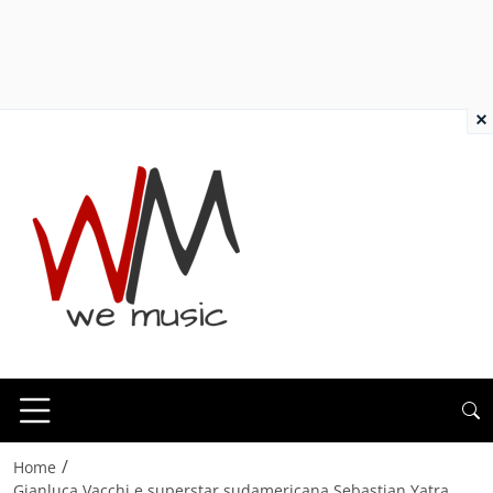
×
/
Home
Gianluca Vacchi e superstar sudamericana Sebastian Yatra