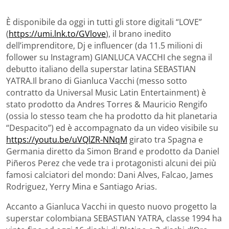
È disponibile da oggi in tutti gli store digitali “LOVE”
(
https://umi.lnk.to/GVlove
), il brano inedito
dell’imprenditore, Dj e influencer (da 11.5 milioni di
follower su Instagram) GIANLUCA VACCHI che segna il
debutto italiano della superstar latina SEBASTIAN
YATRA.
Il brano di Gianluca Vacchi (messo sotto
contratto da Universal Music Latin Entertainment) è
stato prodotto da Andres Torres & Mauricio Rengifo
(ossia lo stesso team che ha prodotto da hit planetaria
“Despacito”) ed è accompagnato da un video visibile su
https://youtu.be/uVQlZR-NNqM
girato tra Spagna e
Germania diretto da Simon Brand e prodotto da Daniel
Piñeros Perez che vede tra i protagonisti alcuni dei più
famosi calciatori del mondo: Dani Alves, Falcao, James
Rodriguez, Yerry Mina e Santiago Arias.
Accanto a Gianluca Vacchi in questo nuovo progetto la
superstar colombiana SEBASTIAN YATRA, classe 1994 ha