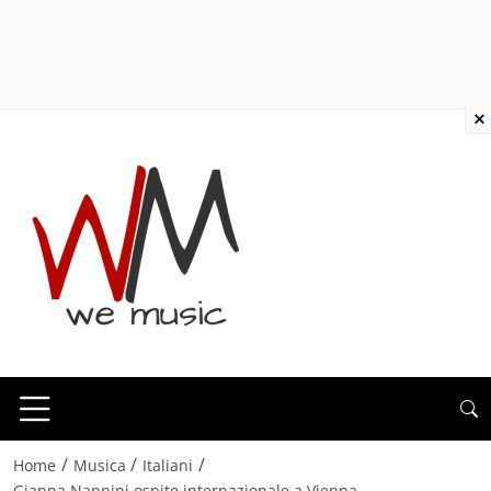
×
/
/
/
Home
Musica
Italiani
Gianna Nannini ospite internazionale a Vienna