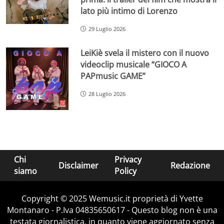
lato più intimo di Lorenzo
29 Luglio 2026
LeiKiè svela il mistero con il nuovo
videoclip musicale “GIOCO A
PAPmusic GAME”
28 Luglio 2026
Chi
Privacy
Disclaimer
Redazione
siamo
Policy
Copyright © 2025 Wemusic.it proprietà di Yvette
Montanaro - P.Iva 04835650617 - Questo blog non è una
testata giornalistica, in quanto viene aggiornato senza