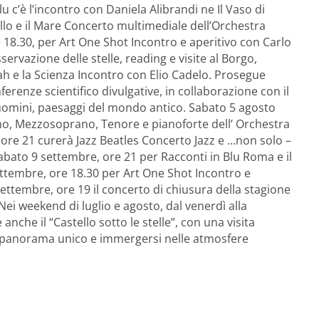
lu c’è l’incontro con Daniela Alibrandi ne Il Vaso di
ello e il Mare Concerto multimediale dell’Orchestra
e 18.30, per Art One Shot Incontro e aperitivo con Carlo
ervazione delle stelle, reading e visite al Borgo,
lah e la Scienza Incontro con Elio Cadelo. Prosegue
nferenze scientifico divulgative, in collaborazione con il
uomini, paesaggi del mondo antico. Sabato 5 agosto
rano, Mezzosoprano, Tenore e pianoforte dell’ Orchestra
 ore 21 curerà Jazz Beatles Concerto Jazz e …non solo –
Sabato 9 settembre, ore 21 per Racconti in Blu Roma e il
ttembre, ore 18.30 per Art One Shot Incontro e
ettembre, ore 19 il concerto di chiusura della stagione
Nei weekend di luglio e agosto, dal venerdì alla
 anche il “Castello sotto le stelle”, con una visita
il panorama unico e immergersi nelle atmosfere