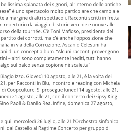
 bellissima spianata dei signori, all’interno delle antiche
 paese” è uno spettacolo molto particolare che cambia e
a margine di altri spettacoli. Racconti scritti in fretta
 Un repertorio da viaggio di storie vecchie e nuove alle
 corso della tournée. C’è Toni Mafioso, presidente del
 partito dei corrotti, ma c’è anche l’opposizione che
mafia in via della Corruzione. Ascanio Celestini ha
 brani di un concept album. “Alcuni racconti provengono
tini – altri sono completamente inediti, tutti hanno
go sul palco senza copione né scaletta”.
iagio Izzo. Giovedì 10 agosto, alle 21, è la volta dei
1, per Racconti in Blu, incontro e reading con Michela
a di Coopculture. Si prosegue lunedì 14 agosto, alle 21,
unedì 21 agosto, alle 21, con il concerto dei Gipsy King.
ino Paoli & Danilo Rea. Infine, domenica 27 agosto,
qui: mercoledì 26 luglio, alle 21 l’Orchestra sinfonica
toni: dal Castello al Ragtime Concerto per gruppo di