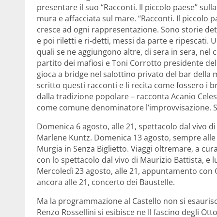
presentare il suo “Racconti. Il piccolo paese” sulla
mura e affacciata sul mare. “Racconti. Il piccolo
cresce ad ogni rappresentazione. Sono storie dette 
e poi riletti e ri-detti, messi da parte e ripescati.
quali se ne aggiungono altre, di sera in sera, nel
partito dei mafiosi e Toni Corrotto presidente del
gioca a bridge nel salottino privato del bar della 
scritto questi racconti e li recita come fossero i
dalla tradizione popolare – racconta Acanio Celes
come comune denominatore l’improvvisazione. Sal
Domenica 6 agosto, alle 21, spettacolo dal vivo di B
Marlene Kuntz. Domenica 13 agosto, sempre alle 2
Murgia in Senza Biglietto. Viaggi oltremare, a cur
con lo spettacolo dal vivo di Maurizio Battista, e l
Mercoledì 23 agosto, alle 21, appuntamento con G
ancora alle 21, concerto dei Baustelle.
Ma la programmazione al Castello non si esaurisce 
Renzo Rossellini si esibisce ne Il fascino degli Ot