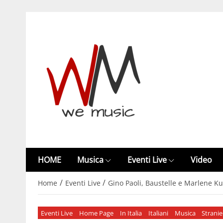
HOME
Musica
Eventi Live
Video
/
/
Home
Eventi Live
Gino Paoli, Baustelle e Marlene Ku
Eventi Live
Home Page
In Italia
Italiani
Musica
Stranie