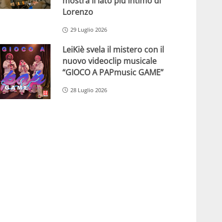
mostra il lato più intimo di
Lorenzo
29 Luglio 2026
LeiKiè svela il mistero con il
nuovo videoclip musicale
“GIOCO A PAPmusic GAME”
28 Luglio 2026