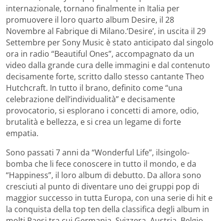
internazionale, tornano finalmente in Italia per
promuovere il loro quarto album Desire, il 28
Novembre al Fabrique di Milano.
‘Desire’, in uscita il 29
Settembre per Sony Music è stato anticipato dal singolo
ora in radio “Beautiful Ones”, accompagnato da un
video dalla grande cura delle immagini e dal contenuto
decisamente forte, scritto dallo stesso cantante Theo
Hutchcraft. In tutto il brano, definito come “una
celebrazione dell’individualità” e decisamente
provocatorio, si esplorano i concetti di amore, odio,
brutalità e bellezza, e si crea un legame di forte
empatia.
Sono passati 7 anni da “Wonderful Life”, ilsingolo-
bomba che li fece conoscere in tutto il mondo, e da
“Happiness”, il loro album di debutto. Da allora sono
cresciuti al punto di diventare uno dei gruppi pop di
maggior successo in tutta Europa, con una serie di hit e
la conquista della top ten della classifica degli album in
molti Paesi tra cui Germania, Svizzera, Austria, Belgio,