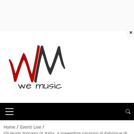
×
/
/
Home
Eventi Live
Gli Hurts tornano in Italia, a novembre saranno al Fabrique di