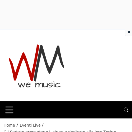
×
/
/
Home
Eventi Live
Gli Statuto presentano il singolo dedicato alla loro Torino