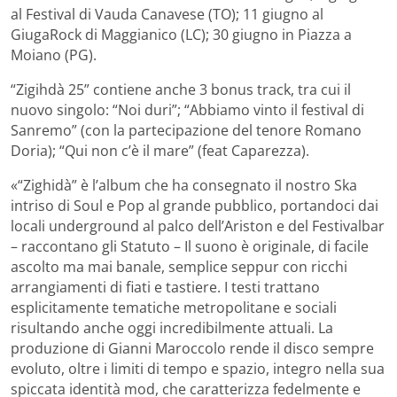
al Festival di Vauda Canavese (TO); 11 giugno al
GiugaRock di Maggianico (LC); 30 giugno in Piazza a
Moiano (PG).
“Zigihdà 25” contiene anche 3 bonus track, tra cui il
nuovo singolo: “Noi duri”; “Abbiamo vinto il festival di
Sanremo” (con la partecipazione del tenore Romano
Doria); “Qui non c’è il mare” (feat Caparezza).
«“Zighidà” è l’album che ha consegnato il nostro Ska
intriso di Soul e Pop al grande pubblico, portandoci dai
locali underground al palco dell’Ariston e del Festivalbar
– raccontano gli Statuto – Il suono è originale, di facile
ascolto ma mai banale, semplice seppur con ricchi
arrangiamenti di fiati e tastiere. I testi trattano
esplicitamente tematiche metropolitane e sociali
risultando anche oggi incredibilmente attuali. La
produzione di Gianni Maroccolo rende il disco sempre
evoluto, oltre i limiti di tempo e spazio, integro nella sua
spiccata identità mod, che caratterizza fedelmente e