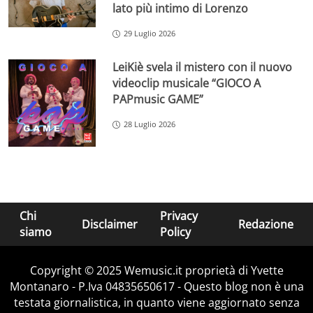
lato più intimo di Lorenzo
29 Luglio 2026
LeiKiè svela il mistero con il nuovo
videoclip musicale “GIOCO A
PAPmusic GAME”
28 Luglio 2026
Chi
Privacy
Disclaimer
Redazione
siamo
Policy
Copyright © 2025 Wemusic.it proprietà di Yvette
Montanaro - P.Iva 04835650617 - Questo blog non è una
testata giornalistica, in quanto viene aggiornato senza