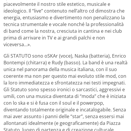
piacevolmente il nostro stile estetico, musicale e
ideologico. Il “live” contenuto nell’altro cd dimostra che
energia, entusiasmo e divertimento non penalizzano la
tecnica strumentale e vocale nonché la professionalità
di band come la nostra, cresciuta in cantina e nei club
prima di arrivare in TV e ai grandi palchi e non
viceversa…».
Gli STATUTO sono oSKAr (voce), Naska (batteria), Enrico
Bontempi (chitarra) e Rudy (basso). La band è una realtà
unica nel panorama della musica italiana, con il suo
coerente ma non per questo mai evoluto stile mod, con
la loro immediatezza e sfrontatezza nei testi impegnati.
Gli Statuto sono spesso ironici o sarcastici, aggressivi e
umili, con una musica diventata di “moda” che è iniziata
con lo ska e si è fusa con il soul e il powerpop,
diventando totalmente originale e incatalogabile. Senza
mai aver assunto i panni delle “star”, senza essersi mai
allontanati idealmente (e geograficamente) da Piazza
Statuto, luogo di partenza e di creazione culturale,