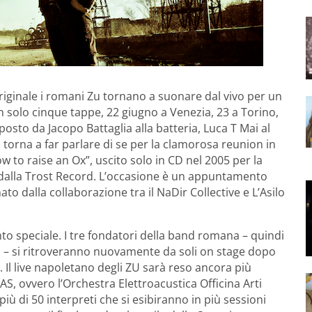
riginale i romani Zu tornano a suonare dal vivo per un
n solo cinque tappe, 22 giugno a Venezia, 23 a Torino,
posto da Jacopo Battaglia alla batteria, Luca T Mai al
 torna a far parlare di se per la clamorosa reunion in
ow to raise an Ox”, uscito solo in CD nel 2005 per la
P dalla Trost Record. L’occasione è un appuntamento
to dalla collaborazione tra il NaDir Collective e L’Asilo
to speciale. I tre fondatori della band romana – quindi
uri – si ritroveranno nuovamente da soli on stage dopo
. Il live napoletano degli ZU sarà reso ancora più
AS, ovvero l’Orchestra Elettroacustica Officina Arti
ù di 50 interpreti che si esibiranno in più sessioni