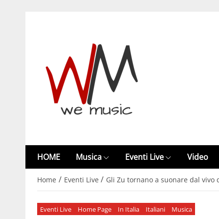
HOME
Musica
Eventi Live
Video
/
/
Home
Eventi Live
Gli Zu tornano a suonare dal vivo 
Eventi Live
Home Page
In Italia
Italiani
Musica