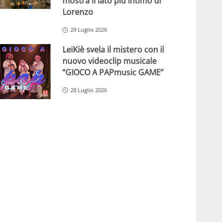
mostra il lato più intimo di
Lorenzo
29 Luglio 2026
LeiKiè svela il mistero con il
nuovo videoclip musicale
“GIOCO A PAPmusic GAME”
28 Luglio 2026