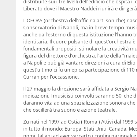
distribuite sui i tre livelli dell’edificio che ospita 
Liberato dove il Maestro Naddei riunirà e dirigerà 
L’OEOAS (orchestra dell’officina arti soniche) nasc
Conservatorio di Napoli, ma in breve tempo musici
anche dall’esterno di questa istituzione l’hanno t
identitaria. Il cuore pulsante di quest’orchestra 
fondamentali propositi: stimolare la creatività mu
figura del direttore d’orchestra, l’arte della “mai
a Napoli e può già vantare direzioni a cura di Eli
quest’ultimo ci fu un epica partecipazione di 110 m
Curran per l’occassione.
Il 27 maggio la direzione sarà affidata a Sergio Nad
indicazioni. I musicisti coinvolti saranno 50, che d
daranno vita ad una spazializzazione sonora che
che oscillerà tra suono e azione teatrale.
Zu nati nel 1997 ad Ostia ( Roma ) Attivi dal 1999 
in tutto il mondo: Europa, Stati Uniti, Canada, Me
nomi italiani ad aver varcarto i confini nazionali e