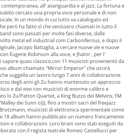
a contemporanea, all’ avanguardia e al jazz. La fortuna e
a subito cercato una propria voce personale e di non
icale. In un mondo in cui tutto va catalogato ed
he però ha fatto sì che venissero chiamati in tutto il
nd sono passati per molte fasi diverse, dalle
 molto metal ed industrial com Carboniferous, e dopo il
iginale, Jacopo Battaglia, a cercare nuove vie e nuove
on Eugene Robinson alla voce, e Jhator , per l’
 sapore quasi classico,con 11 musicisti provenientii da
nuovo album chiamato “Mirror Emperor” che uscirà
he suggella un lavoro lungo 7 anni di collaborazione
 corso degli anni gli Zu hanno mantenuto un approccio
sco e dal vivo con musicisti di enorme calibro e
o lo Zu/Patton Quartet, a King Buzzo dei Melvins, FM
lley dei Sunn o))), fino a mostri sacri del freejazz
rotzmann, musicisti di elettronica sperimentale come
ai 18 album hanno pubblicato un numero francamente
lation e collaborazioni. Loro brani sono stati eseguiti da
rato con il regista teatrale Romeo Castellucci per