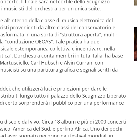
il concerto. Il finale sarà nel cortile dello Scugnizzo
i musicisti dell’orchestra per un’unica suite.
e all’interno della classe di musica elettronica del
sti provenienti da altre classi del conservatorio e
rasformata in una sorta di “struttura aperta”, multi-
è la “conduzione OEOAS”. Tale pratica ha due
sicale estemporanea collettiva e incentivare, nella
eutica”. L’orchestra conta membri in tuta Italia, ha base
o Martusciello, Carl Hubsch e Alvin Curran, con
usicisti su una partitura grafica e segnali scritti da
dei, che utilizzerà luci e proiezioni per dare le
istribuiti lungo tutto il palazzo dello Scugnizzo Liberato
 di certo sorprenderà il pubblico per una performance
su disco e dal vivo. Circa 18 album e più di 2000 concerti
ssico, America del Sud, e perfino Africa. Uno dei pochi
 ad aver suonato nei principali festival mondiali in