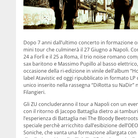
Dopo 7 anni dall’ultimo concerto in formazione o
mini tour che culminerà il 27 Giugno a Napoli. Co
24 a Forlì e il 25 a Roma, il trio noise romano com
sax baritono e Massimo Pupillo al basso elettrico,
occasione della ri-edizione in vinile dell’album “H
label Atavistic ed oggi ripubblicato in formato L
unico inserito nella rassegna “DiRotta su NaDir” na
Filangieri.
Gli ZU concluderanno il tour a Napoli con un even
con il ritorno di Jacopo Battaglia dietro ai tamb
l’esperienza di Battaglia nei The Bloody Beetroots
speciale perchè arricchito dall’esibizione dell’OEO
Soniche, che vanta una formazione allargata con pi