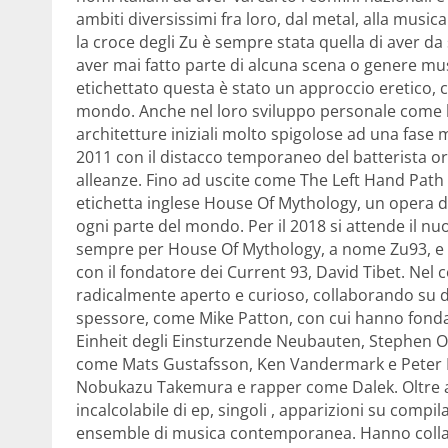
ambiti diversissimi fra loro, dal metal, alla music
la croce degli Zu è sempre stata quella di aver d
aver mai fatto parte di alcuna scena o genere mus
etichettato questa è stato un approccio eretico, c
mondo. Anche nel loro sviluppo personale come ba
architetture iniziali molto spigolose ad una fase
2011 con il distacco temporaneo del batterista or
alleanze. Fino ad uscite come The Left Hand Path c
etichetta inglese House Of Mythology, un opera di
ogni parte del mondo. Per il 2018 si attende il 
sempre per House Of Mythology, a nome Zu93, e c
con il fondatore dei Current 93, David Tibet. Nel
radicalmente aperto e curioso, collaborando su di
spessore, come Mike Patton, con cui hanno fondat
Einheit degli Einsturzende Neubauten, Stephen O’Ma
come Mats Gustafsson, Ken Vandermark e Peter B
Nobukazu Takemura e rapper come Dalek. Oltre 
incalcolabile di ep, singoli , apparizioni su compi
ensemble di musica contemporanea. Hanno collabo