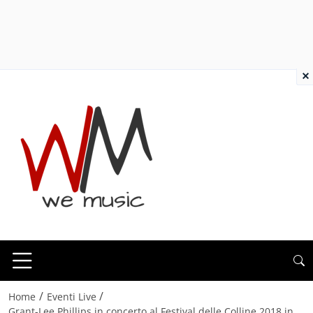
×
/
/
Home
Eventi Live
Grant-Lee Phillips in concerto al Festival delle Colline 2018 in