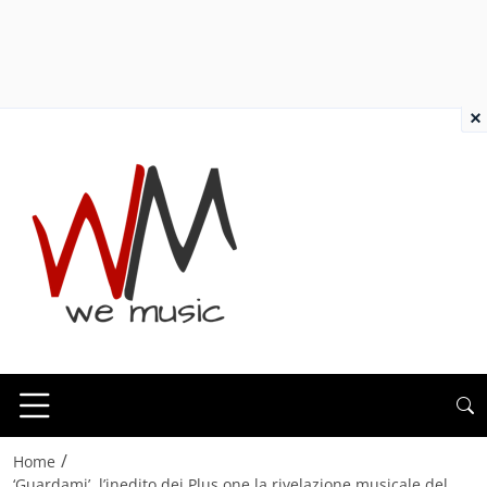
×
/
Home
‘Guardami’, l’inedito dei Plus one la rivelazione musicale del