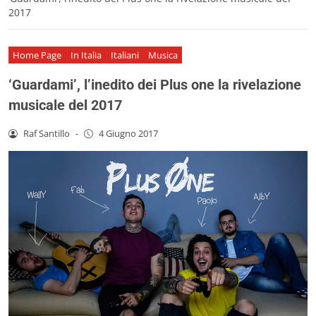
2017
Home Page
In Italia
Italiani
Musica
‘Guardami’, l’inedito dei Plus one la rivelazione
musicale del 2017
Raf Santillo
-
4 Giugno 2017