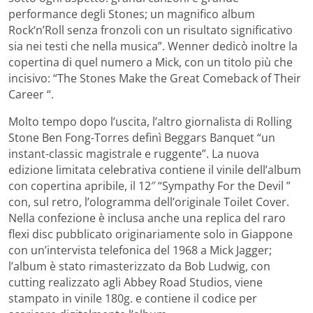
performance degli Stones; un magnifico album
Rock‘n’Roll senza fronzoli con un risultato significativo
sia nei testi che nella musica”. Wenner dedicò inoltre la
copertina di quel numero a Mick, con un titolo più che
incisivo: “The Stones Make the Great Comeback of Their
Career “.
Molto tempo dopo l’uscita, l’altro giornalista di Rolling
Stone Ben Fong-Torres definì Beggars Banquet “un
instant-classic magistrale e ruggente”. La nuova
edizione limitata celebrativa contiene il vinile dell’album
con copertina apribile, il 12″ “Sympathy For the Devil ”
con, sul retro, l’ologramma dell’originale Toilet Cover.
Nella confezione è inclusa anche una replica del raro
flexi disc pubblicato originariamente solo in Giappone
con un’intervista telefonica del 1968 a Mick Jagger;
l’album è stato rimasterizzato da Bob Ludwig, con
cutting realizzato agli Abbey Road Studios, viene
stampato in vinile 180g. e contiene il codice per