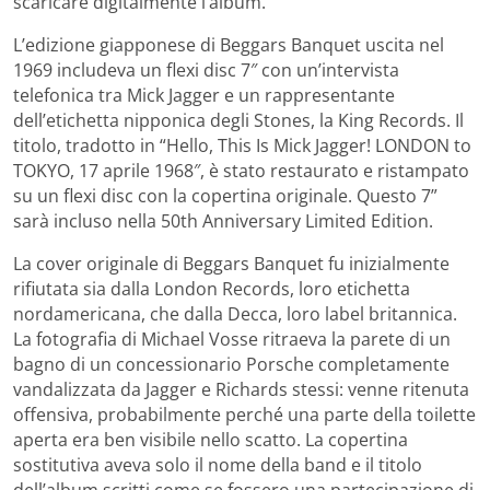
scaricare digitalmente l’album.
L’edizione giapponese di Beggars Banquet uscita nel
1969 includeva un flexi disc 7″ con un’intervista
telefonica tra Mick Jagger e un rappresentante
dell’etichetta nipponica degli Stones, la King Records. Il
titolo, tradotto in “Hello, This Is Mick Jagger! LONDON to
TOKYO, 17 aprile 1968″, è stato restaurato e ristampato
su un flexi disc con la copertina originale. Questo 7”
sarà incluso nella 50th Anniversary Limited Edition.
La cover originale di Beggars Banquet fu inizialmente
rifiutata sia dalla London Records, loro etichetta
nordamericana, che dalla Decca, loro label britannica.
La fotografia di Michael Vosse ritraeva la parete di un
bagno di un concessionario Porsche completamente
vandalizzata da Jagger e Richards stessi: venne ritenuta
offensiva, probabilmente perché una parte della toilette
aperta era ben visibile nello scatto. La copertina
sostitutiva aveva solo il nome della band e il titolo