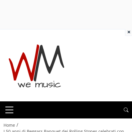
×
/
Home
I 50 anni di Beggars Banquet dei Rolling Stones celebrati con