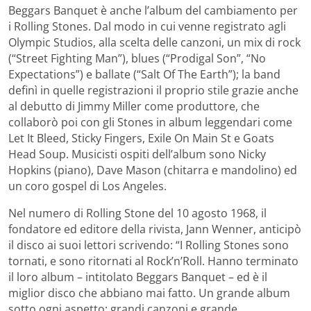
Beggars Banquet è anche l’album del cambiamento per
i Rolling Stones. Dal modo in cui venne registrato agli
Olympic Studios, alla scelta delle canzoni, un mix di rock
(“Street Fighting Man”), blues (“Prodigal Son”, “No
Expectations”) e ballate (“Salt Of The Earth”); la band
definì in quelle registrazioni il proprio stile grazie anche
al debutto di Jimmy Miller come produttore, che
collaborò poi con gli Stones in album leggendari come
Let It Bleed, Sticky Fingers, Exile On Main St e Goats
Head Soup. Musicisti ospiti dell’album sono Nicky
Hopkins (piano), Dave Mason (chitarra e mandolino) ed
un coro gospel di Los Angeles.
Nel numero di Rolling Stone del 10 agosto 1968, il
fondatore ed editore della rivista, Jann Wenner, anticipò
il disco ai suoi lettori scrivendo: “I Rolling Stones sono
tornati, e sono ritornati al Rock’n’Roll. Hanno terminato
il loro album – intitolato Beggars Banquet – ed è il
miglior disco che abbiano mai fatto. Un grande album
sotto ogni aspetto: grandi canzoni e grande