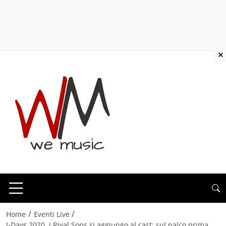
×
/
/
Home
Eventi Live
I-Days 2020, i Rival Sons si aggiungo al cast: sul palco prima