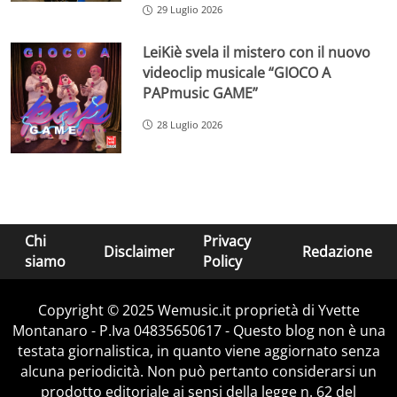
29 Luglio 2026
LeiKiè svela il mistero con il nuovo
videoclip musicale “GIOCO A
PAPmusic GAME”
28 Luglio 2026
Chi
Privacy
Disclaimer
Redazione
siamo
Policy
Copyright © 2025 Wemusic.it proprietà di Yvette
Montanaro - P.Iva 04835650617 - Questo blog non è una
testata giornalistica, in quanto viene aggiornato senza
alcuna periodicità. Non può pertanto considerarsi un
prodotto editoriale ai sensi della legge n. 62 del