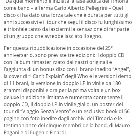
“Da quel momento è iniziata la fase adulta dei Timoria
come band – afferma Carlo Alberto Pellegrini – Quel
disco ci ha dato una forza tale che è durata per tutti gli
anni successivi e il tour che seguì il disco fu lunghissimo
e trionfale tanto da lasciarmi la sensazione di far parte
di un gruppo che avrebbe lasciato il segno.
Per questa ripubblicazione in occasione del 25°
anniversario, sono previste tre edizioni: il doppio CD
con l’album rimasterizzato dai nastri originali e
l’aggiunta di un bonus disc con il brano inedito “Angel”,
la cover di “I Can’t Explain” degli Who e le versioni demo
di 11 brani, la versione in doppio LP in vinile da 180
grammi disponibile ora per la prima volta e un box
deluxe in edizione limitata e numerata contenente il
doppio CD, il doppio LP in vinile giallo, un poster del
tour di “Viaggio Senza Vento” e un esclusivo book di 56
pagine con foto inedite dagli archivi dei Timoria e le
testimonianze dei cinque membri della band, di Mauro
Pagani e di Eugenio Finardi.