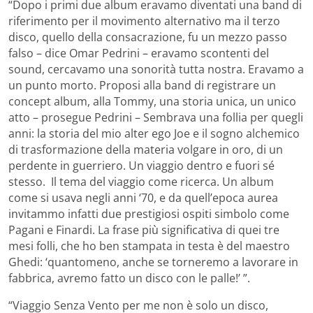
“Dopo i primi due album eravamo diventati una band di
riferimento per il movimento alternativo ma il terzo
disco, quello della consacrazione, fu un mezzo passo
falso – dice Omar Pedrini – eravamo scontenti del
sound, cercavamo una sonorità tutta nostra. Eravamo a
un punto morto. Proposi alla band di registrare un
concept album, alla Tommy, una storia unica, un unico
atto – prosegue Pedrini – Sembrava una follia per quegli
anni: la storia del mio alter ego Joe e il sogno alchemico
di trasformazione della materia volgare in oro, di un
perdente in guerriero. Un viaggio dentro e fuori sé
stesso. Il tema del viaggio come ricerca. Un album
come si usava negli anni ‘70, e da quell’epoca aurea
invitammo infatti due prestigiosi ospiti simbolo come
Pagani e Finardi. La frase più significativa di quei tre
mesi folli, che ho ben stampata in testa è del maestro
Ghedi: ‘quantomeno, anche se torneremo a lavorare in
fabbrica, avremo fatto un disco con le palle!’ ”.
“Viaggio Senza Vento per me non è solo un disco,