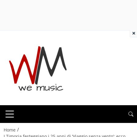
×
/
Home
I Timoria festeggiano i 25 anni di ‘Viaggio senza vento’: ecco