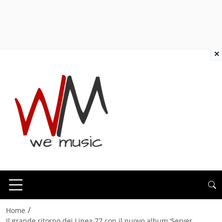
×
/
Home
Il grande ritorno dei Linea 77 con il nuovo album ‘Server