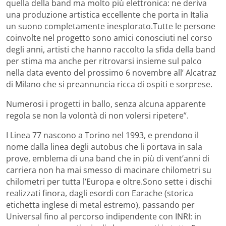
quella della band ma molto più elettronica: ne deriva
una produzione artistica eccellente che porta in Italia
un suono completamente inesplorato.Tutte le persone
coinvolte nel progetto sono amici conosciuti nel corso
degli anni, artisti che hanno raccolto la sfida della band
per stima ma anche per ritrovarsi insieme sul palco
nella data evento del prossimo 6 novembre all’ Alcatraz
di Milano che si preannuncia ricca di ospiti e sorprese.
Numerosi i progetti in ballo, senza alcuna apparente
regola se non la volontà di non volersi ripetere”.
I Linea 77 nascono a Torino nel 1993, e prendono il
nome dalla linea degli autobus che li portava in sala
prove, emblema di una band che in più di vent’anni di
carriera non ha mai smesso di macinare chilometri su
chilometri per tutta l’Europa e oltre.Sono sette i dischi
realizzati finora, dagli esordi con Earache (storica
etichetta inglese di metal estremo), passando per
Universal fino al percorso indipendente con INRI: in