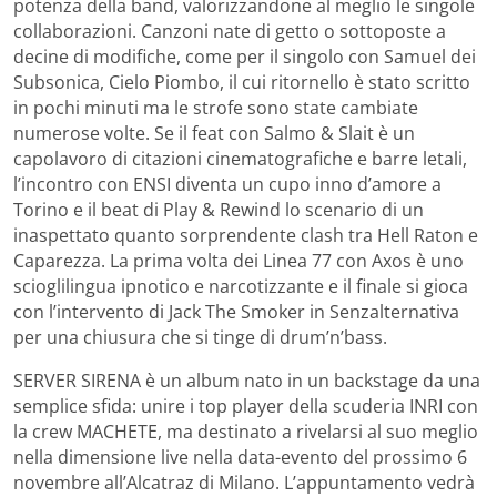
potenza della band, valorizzandone al meglio le singole
collaborazioni. Canzoni nate di getto o sottoposte a
decine di modifiche, come per il singolo con Samuel dei
Subsonica, Cielo Piombo, il cui ritornello è stato scritto
in pochi minuti ma le strofe sono state cambiate
numerose volte. Se il feat con Salmo & Slait è un
capolavoro di citazioni cinematografiche e barre letali,
l’incontro con ENSI diventa un cupo inno d’amore a
Torino e il beat di Play & Rewind lo scenario di un
inaspettato quanto sorprendente clash tra Hell Raton e
Caparezza. La prima volta dei Linea 77 con Axos è uno
scioglilingua ipnotico e narcotizzante e il finale si gioca
con l’intervento di Jack The Smoker in Senzalternativa
per una chiusura che si tinge di drum’n’bass.
SERVER SIRENA è un album nato in un backstage da una
semplice sfida: unire i top player della scuderia INRI con
la crew MACHETE, ma destinato a rivelarsi al suo meglio
nella dimensione live nella data-evento del prossimo 6
novembre all’Alcatraz di Milano. L’appuntamento vedrà