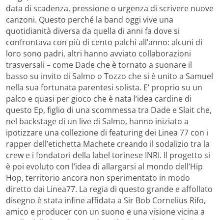
data di scadenza, pressione o urgenza di scrivere nuove
canzoni. Questo perché la band oggi vive una
quotidianità diversa da quella di anni fa dove si
confrontava con più di cento palchi all’anno: alcuni di
loro sono padri, altri hanno avviato collaborazioni
trasversali – come Dade che è tornato a suonare il
basso su invito di Salmo o Tozzo che si è unito a Samuel
nella sua fortunata parentesi solista. E’ proprio su un
palco e quasi per gioco che è nata l’idea cardine di
questo Ep, figlio di una scommessa tra Dade e Slait che,
nel backstage di un live di Salmo, hanno iniziato a
ipotizzare una collezione di featuring dei Linea 77 con i
rapper dell’etichetta Machete creando il sodalizio tra la
crew e i fondatori della label torinese INRI. Il progetto si
è poi evoluto con l’idea di allargarsi al mondo dell’Hip
Hop, territorio ancora non sperimentato in modo
diretto dai Linea77. La regia di questo grande e affollato
disegno è stata infine affidata a Sir Bob Cornelius Rifo,
amico e producer con un suono e una visione vicina a