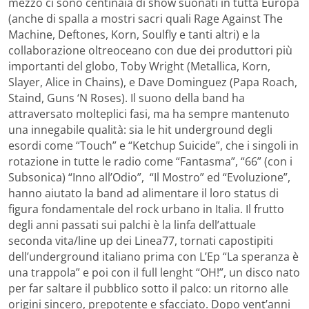
mezzo ci sono centinaia di show suonati in tutta Europa
(anche di spalla a mostri sacri quali Rage Against The
Machine, Deftones, Korn, Soulfly e tanti altri) e la
collaborazione oltreoceano con due dei produttori più
importanti del globo, Toby Wright (Metallica, Korn,
Slayer, Alice in Chains), e Dave Dominguez (Papa Roach,
Staind, Guns ‘N Roses). Il suono della band ha
attraversato molteplici fasi, ma ha sempre mantenuto
una innegabile qualità: sia le hit underground degli
esordi come “Touch” e “Ketchup Suicide”, che i singoli in
rotazione in tutte le radio come “Fantasma”, “66” (con i
Subsonica) “Inno all’Odio”, “Il Mostro” ed “Evoluzione”,
hanno aiutato la band ad alimentare il loro status di
figura fondamentale del rock urbano in Italia. Il frutto
degli anni passati sui palchi è la linfa dell’attuale
seconda vita/line up dei Linea77, tornati capostipiti
dell’underground italiano prima con L’Ep “La speranza è
una trappola” e poi con il full lenght “OH!”, un disco nato
per far saltare il pubblico sotto il palco: un ritorno alle
origini sincero, prepotente e sfacciato. Dopo vent’anni