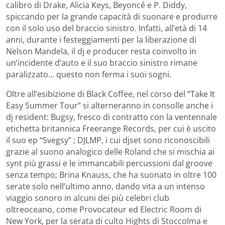
calibro di Drake, Alicia Keys, Beyoncé e P. Diddy,
spiccando per la grande capacità di suonare e produrre
con il solo uso del braccio sinistro. Infatti, all’età di 14
anni, durante i festeggiamenti per la liberazione di
Nelson Mandela, il dj e producer resta coinvolto in
un’incidente d’auto e il suo braccio sinistro rimane
paralizzato… questo non ferma i suoi sogni.
Oltre all’esibizione di Black Coffee, nel corso del “Take It
Easy Summer Tour” si alterneranno in consolle anche i
dj resident: Bugsy, fresco di contratto con la ventennale
etichetta britannica Freerange Records, per cui è uscito
il suo ep “Svegsy” ; DJLMP, i cui djset sono riconoscibili
grazie al suono analogico delle Roland che si mischia ai
synt più grassi e le immancabili percussioni dal groove
senza tempo; Brina Knauss, che ha suonato in oltre 100
serate solo nell’ultimo anno, dando vita a un intenso
viaggio sonoro in alcuni dei più celebri club
oltreoceano, come Provocateur ed Electric Room di
New York, per la serata di culto Hights di Stoccolma e