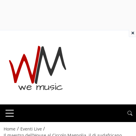
×
/
/
Home
Eventi Live
Il maestro dell’House al Circolo Magnolia, il dj sudafricano