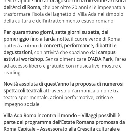
della Capitale
fino al 14 agosto
con
la direzione artistica
dell’Arci di Roma,
che per oltre 20 anni si è impegnata a
trasformare l’isola del laghetto di Villa Ada nel simbolo
della cultura e dell’intrattenimento estivo romano.
Per quarantuno giorni, sette giorni su sette, dal
pomeriggio fino a tarda notte,
il cuore verde di Roma
batterà a ritmo di
concerti, performance, dibattiti e
degustazioni
, con attività che spaziano dai
campus
estivi
ai
workshop
. Senza dimenticare
D’ADA Park,
l’area
ad accesso libero e gratuito con musica live, mostre e
reading.
Novità assoluta di quest’anno la proposta di numerosi
spettacoli teatrali
attraverso un’armonica unione tra
teatro sperimentale, azioni performative, critica e
impegno sociale.
Villa Ada Roma incontra il mondo – Villaggi possibili è
parte del programma dell’Estate Romana promossa da
Roma Capitale – Assessorato alla Crescita culturale e