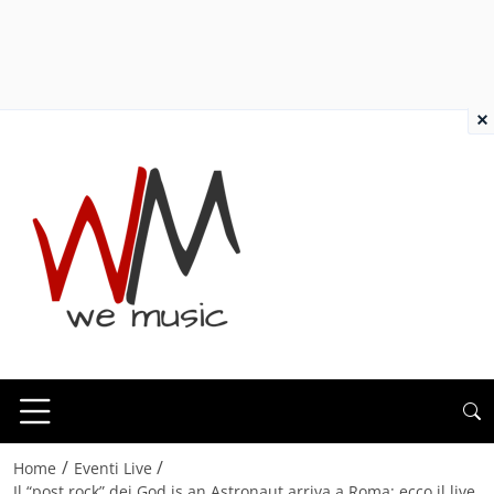
×
/
/
Home
Eventi Live
Il “post rock” dei God is an Astronaut arriva a Roma: ecco il live