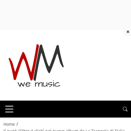
×
/
Home
Il punk “Oltre il click” nel nuovo album de La Trappola di Dalia