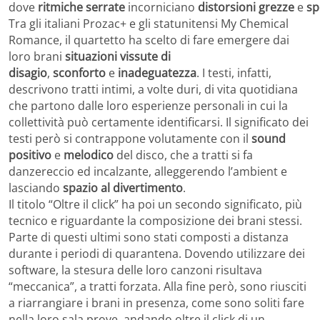
dove
ritmiche
serrate
incorniciano
distorsioni
grezze
e
sp
Tra gli italiani Prozac+ e gli statunitensi My Chemical
Romance, il quartetto ha scelto di fare emergere dai
loro brani
situazioni vissute di
disagio
,
sconforto
e
inadeguatezza
. I testi, infatti,
descrivono tratti intimi, a volte duri, di vita quotidiana
che partono dalle loro esperienze personali in cui la
collettività può certamente identificarsi. Il significato dei
testi però si contrappone volutamente con il
sound
positivo
e
melodico
del disco, che a tratti si fa
danzereccio ed incalzante, alleggerendo l’ambient e
lasciando
spazio al divertimento
.
Il titolo “Oltre il click” ha poi un secondo significato, più
tecnico e riguardante la composizione dei brani stessi.
Parte di questi ultimi sono stati composti a distanza
durante i periodi di quarantena. Dovendo utilizzare dei
software, la stesura delle loro canzoni risultava
“meccanica”, a tratti forzata. Alla fine però, sono riusciti
a riarrangiare i brani in presenza, come sono soliti fare
nella loro sala prove, andando oltre il click di un