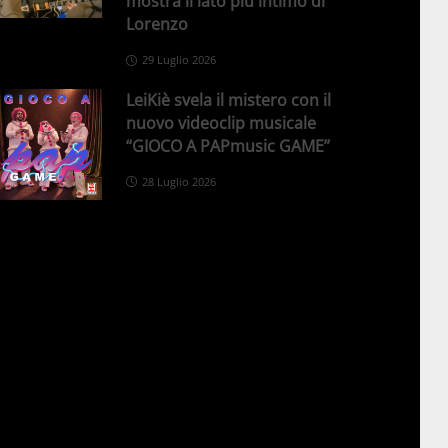
mostra il lato più intimo di
Lorenzo
29 Luglio 2026
LeiKiè svela il mistero con il
nuovo videoclip musicale
“GIOCO A PAPmusic GAME”
28 Luglio 2026