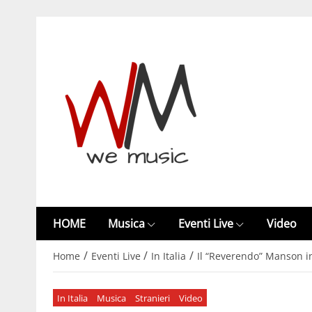
HOME
Musica
Eventi Live
Video
/
/
/
Home
Eventi Live
In Italia
Il “Reverendo” Manson in
In Italia
Musica
Stranieri
Video