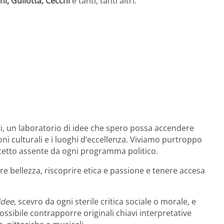
ni, Gullotta, Cecchi
e tanti, tanti altri.
ti, un laboratorio di idee che spero possa accendere
ioni culturali e i luoghi d’eccellenza. Viviamo purtroppo
ncetto assente da ogni programma politico.
ere bellezza, riscoprire etica e passione e tenere accesa
idee
, scevro da ogni sterile critica sociale o morale, e
possibile contrapporre originali chiavi interpretative