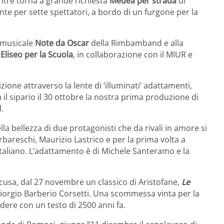
ntre torna a grande richiesta
Medea per strada
di
ante per sette spettatori, a bordo di un furgone per la
o musicale
Note da Oscar
della Rimbamband e alla
Eliseo per la Scuola
, in collaborazione con il MIUR e
zione attraverso la lente di ‘illuminati’ adattamenti,
 il sipario il 30 ottobre la nostra prima produzione di
.
lla bellezza di due protagonisti che da rivali in amore si
rbareschi, Maurizio Lastrico e per la prima volta a
italiano. L’adattamento è di Michele Santeramo e la
cusa, dal 27 novembre un classico di Aristofane,
Le
Giorgio Barberio Corsetti. Una scommessa vinta per la
dere con un testo di 2500 anni fa.