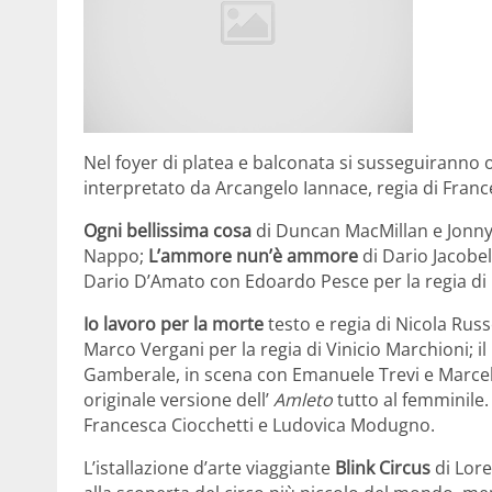
Nel foyer di platea e balconata si susseguiranno o
interpretato da Arcangelo Iannace, regia di Fran
Ogni bellissima cosa
di Duncan MacMillan e Jonny
Nappo;
L’ammore nun’è ammore
di Dario Jacobel
Dario D’Amato con Edoardo Pesce per la regia di G
Io lavoro per la morte
testo e regia di Nicola Rus
Marco Vergani per la regia di Vinicio Marchioni; i
Gamberale, in scena con Emanuele Trevi e Marcell
originale versione dell’
Amleto
tutto al femminile. 
Francesca Ciocchetti e Ludovica Modugno.
L’istallazione d’arte viaggiante
Blink Circus
di Lore