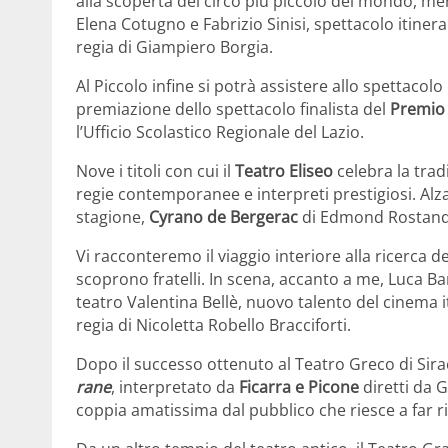
alla scoperta del circo più piccolo del mondo, me
Elena Cotugno e Fabrizio Sinisi, spettacolo itiner
regia di Giampiero Borgia.
Al Piccolo infine si potrà assistere allo spettacol
premiazione dello spettacolo finalista del
Premio 
l’Ufficio Scolastico Regionale del Lazio.
Nove i titoli con cui il
Teatro Eliseo
celebra la tradi
regie contemporanee e interpreti prestigiosi. Alza
stagione,
Cyrano de Bergerac
di Edmond Rostand
Vi racconteremo il viaggio interiore alla ricerca de
scoprono fratelli. In scena, accanto a me, Luca Ba
teatro Valentina Bellè, nuovo talento del cinema 
regia di Nicoletta Robello Bracciforti.
Dopo il successo ottenuto al Teatro Greco di Sira
rane
, interpretato da
Ficarra e Picone
diretti da 
coppia amatissima dal pubblico che riesce a far ri