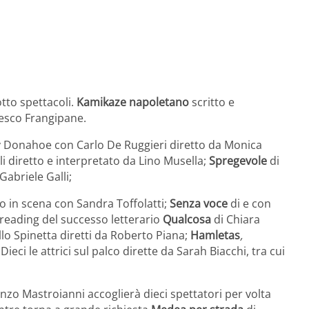
tto spettacoli.
Kamikaze napoletano
scritto e
cesco Frangipane.
 Donahoe con Carlo De Ruggieri diretto da Monica
li diretto e interpretato da Lino Musella;
Spregevole
di
abriele Galli;
so in scena con Sandra Toffolatti;
Senza voce
di e con
l reading del successo letterario
Qualcosa
di Chiara
o Spinetta diretti da Roberto Piana;
Hamletas
,
Dieci le attrici sul palco dirette da Sarah Biacchi, tra cui
nzo Mastroianni accoglierà dieci spettatori per volta