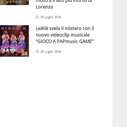
mostra il lato più intimo di
Lorenzo
29 Luglio 2026
LeiKiè svela il mistero con il
nuovo videoclip musicale
“GIOCO A PAPmusic GAME”
28 Luglio 2026