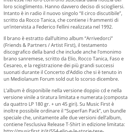
loro scioglimento. Hanno davvero deciso di sciogliersi.
Intanto è in radio il nuovo singolo “Il circo discutibile”,
scritto da Rocco Tanica, che contiene i frammenti di
un’intervista a Federico Fellini realizzata nel 1992.
Il brano è estratto dall’ultimo album “Arrivedorci”
(Friends & Partners / Artist First), il testamento
discografico della band che include anche l’omonimo
brano sanremese, scritto da Elio, Rocco Tanica, Faso e
Cesareo, e la registrazione dei più grandi successi
suonati durante il Concerto d’Addio che si è tenuto in
un Mediolanum Forum sold out lo scorso dicembre.
L’album è disponibile nella versione doppio cd e nella
versione vinile a tiratura limitata e numerata (composta
da quattro LP 180 gr. + un 45 giri). Su Music First è
inoltre possibile ordinare il “SuperFan Pack”, un bundle
speciale che, unitamente alle due versioni dell’album,
contiene l’esclusiva Release T-Shirt in edizione limitata:
http://musicfirst.it/it/554-elio-e-le-storie-tese-