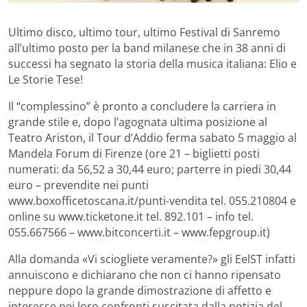
Ultimo disco, ultimo tour, ultimo Festival di Sanremo
all’ultimo posto per la band milanese che in 38 anni di
successi ha segnato la storia della musica italiana: Elio e
Le Storie Tese!
Il “complessino” è pronto a concludere la carriera in
grande stile e, dopo l’agognata ultima posizione al
Teatro Ariston, il Tour d’Addio ferma sabato 5 maggio al
Mandela Forum di Firenze (ore 21 – biglietti posti
numerati: da 56,52 a 30,44 euro; parterre in piedi 30,44
euro – prevendite nei punti
www.boxofficetoscana.it/punti-vendita tel. 055.210804 e
online su www.ticketone.it tel. 892.101 – info tel.
055.667566 – www.bitconcerti.it – www.fepgroup.it)
Alla domanda «Vi sciogliete veramente?» gli EelST infatti
annuiscono e dichiarano che non ci hanno ripensato
neppure dopo la grande dimostrazione di affetto e
interesse nei loro confronti suscitata dalla notizia del