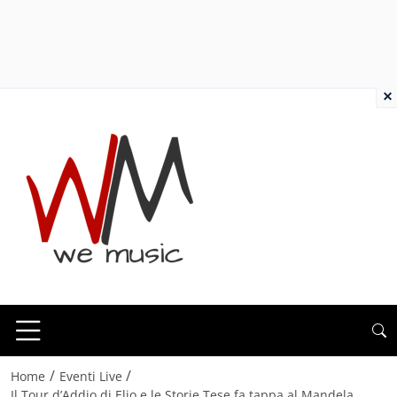
×
/
/
Home
Eventi Live
Il Tour d’Addio di Elio e le Storie Tese fa tappa al Mandela