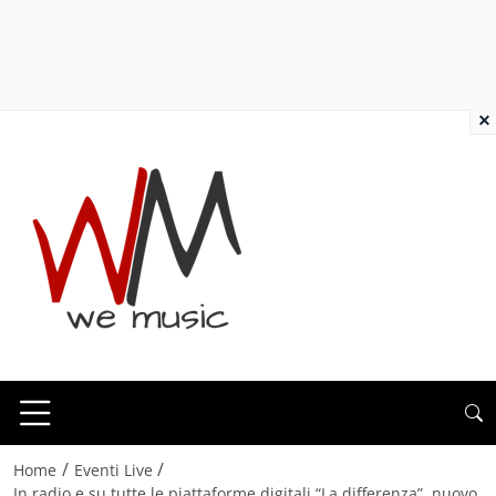
×
/
/
Home
Eventi Live
In radio e su tutte le piattaforme digitali “La differenza”, nuovo