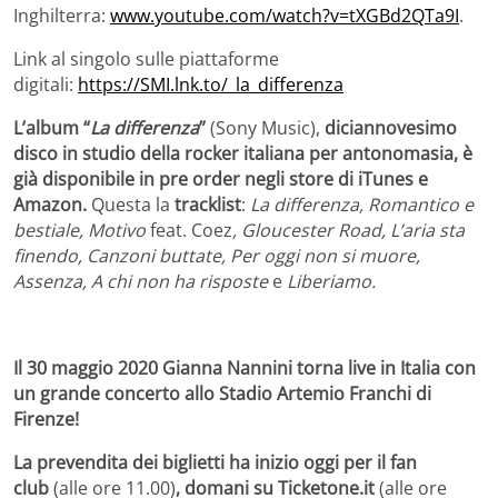
Inghilterra:
www.youtube.com/watch?v=tXGBd2QTa9I
.
Link al singolo sulle piattaforme
digitali:
https://SMI.lnk.to/_la_differenza
L’album “
La differenza
”
(Sony Music),
diciannovesimo
disco in studio della rocker italiana per antonomasia, è
già disponibile in pre order negli store di iTunes e
Amazon.
Questa la
tracklist
:
La differenza, Romantico e
bestiale, Motivo
feat. Coez
, Gloucester Road, L’aria sta
finendo, Canzoni buttate, Per oggi non si muore,
Assenza, A chi non ha risposte
e
Liberiamo.
Il 30 maggio 2020 Gianna Nannini torna live in Italia con
un grande concerto allo Stadio Artemio Franchi di
Firenze!
La prevendita dei biglietti ha inizio oggi per il fan
club
(alle ore 11.00)
, domani su Ticketone.it
(alle ore