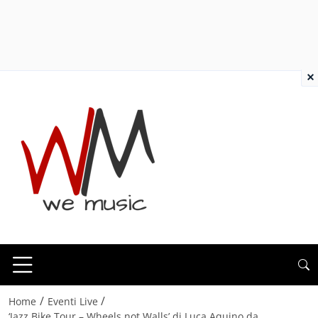
×
/
/
Home
Eventi Live
‘Jazz Bike Tour – Wheels not Walls’ di Luca Aquino da