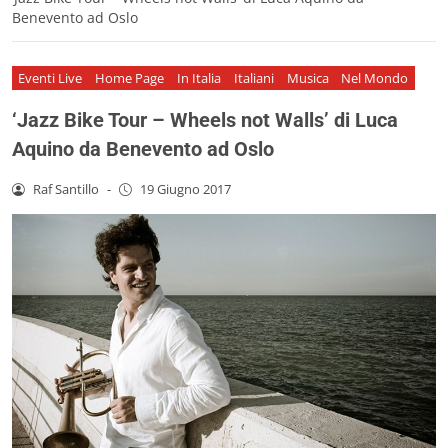
Benevento ad Oslo
Eventi Live
Home Page
In Italia
Italiani
Musica
Nel Mondo
‘Jazz Bike Tour – Wheels not Walls’ di Luca
Aquino da Benevento ad Oslo
Raf Santillo
-
19 Giugno 2017