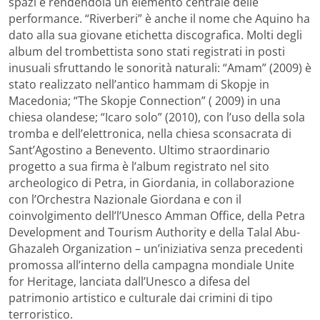
spazi e rendendola un elemento centrale delle
performance. “Riverberi” è anche il nome che Aquino ha
dato alla sua giovane etichetta discografica. Molti degli
album del trombettista sono stati registrati in posti
inusuali sfruttando le sonorità naturali: “Amam” (2009) è
stato realizzato nell’antico hammam di Skopje in
Macedonia; “The Skopje Connection” ( 2009) in una
chiesa olandese; “Icaro solo” (2010), con l’uso della sola
tromba e dell’elettronica, nella chiesa sconsacrata di
Sant’Agostino a Benevento. Ultimo straordinario
progetto a sua firma è l’album registrato nel sito
archeologico di Petra, in Giordania, in collaborazione
con l’Orchestra Nazionale Giordana e con il
coinvolgimento dell’l’Unesco Amman Office, della Petra
Development and Tourism Authority e della Talal Abu-
Ghazaleh Organization – un’iniziativa senza precedenti
promossa all’interno della campagna mondiale Unite
for Heritage, lanciata dall’Unesco a difesa del
patrimonio artistico e culturale dai crimini di tipo
terroristico.