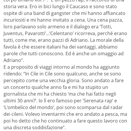
storia vera. Ero in bici lungo il Caucaso e sono stato
ospite di una band di gangster che mi hanno affiancato
incuriositi e mi hanno invitato a cena. Una cena pazza,
loro parlavano solo armeno e il dialogo era ‘Totti,
Juventus, Pavarotti’…’Celentano’ ricorreva, perché erano
tutti, come me, erano pazzi di Adriano. La morale della
favola è che essere italiani ha dei vantaggi, abbiamo
parole che tutti conoscono. Ed è anche un omaggio ad
Adriano”.
E a proposito di viaggi intorno al mondo ha aggiunto
ridendo: “In Cile in Cile sono qualcuno, anche se sono
percepito come una vecchia gloria. Sono andato a fare
un concerto qualche anno fa e mi ha stupito un
giornalista che mi ha chiesto ‘ma che hai fatto negli
ultimi 30 anni?’. Io lì ero famoso per ‘Serenata rap’ e
‘L’ombelico del mondo’, poi sono scomparsa dal radar
dei cileni. Volevo inventarmi che ero andato a pesca, ma
poi ho detto che ho continuato a fare questo lavoro con
una discreta soddisfazione”.