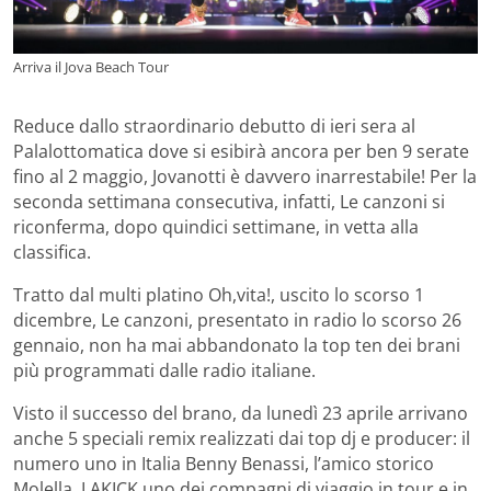
Arriva il Jova Beach Tour
Reduce dallo straordinario debutto di ieri sera al
Palalottomatica dove si esibirà ancora per ben 9 serate
fino al 2 maggio, Jovanotti è davvero inarrestabile! Per la
seconda settimana consecutiva, infatti, Le canzoni si
riconferma, dopo quindici settimane, in vetta alla
classifica.
Tratto dal multi platino Oh,vita!, uscito lo scorso 1
dicembre, Le canzoni, presentato in radio lo scorso 26
gennaio, non ha mai abbandonato la top ten dei brani
più programmati dalle radio italiane.
Visto il successo del brano, da lunedì 23 aprile arrivano
anche 5 speciali remix realizzati dai top dj e producer: il
numero uno in Italia Benny Benassi, l’amico storico
Molella, LAKICK uno dei compagni di viaggio in tour e in