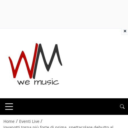
×
/
/
Home
Eventi Live
Jovanotti torna più forte di prima, spettacolare debutto al