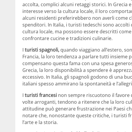
accolta, complici alcuni retaggi storici. In Grecia
interesse verso la cultura locale, il loro comport
alcuni residenti preferirebbero non averli come c
spenditori. In Italia, i turisti tedeschi sono acco
cultura locale, ma possono essere descritti come 
confrontare cucine e tradizioni culinarie.
I
turisti spagnoli,
quando viaggiano all’estero, so
Francia, la loro tendenza a parlare tutti insieme pu
compensano questa fama con una spesa generosa, il
Grecia, la loro disponibilità a spendere è appr
eccessivo. In Italia, gli spagnoli godono di una buo
italiani spesso ammirano la spontaneità e l’allegri
I
turisti francesi
non sempre riscuotono il favore de
volte arroganti, tendono a ritenere che la loro cult
attitudine può generare frustrazione nei Paesi che
notare che, nonostante queste critiche, i turisti 
l’arte e la storia.