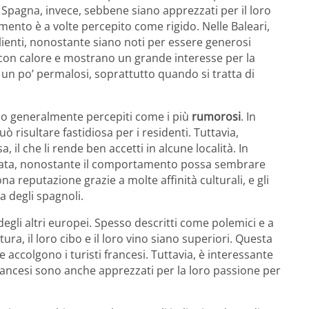
 e Spagna, invece, sebbene siano apprezzati per il loro
amento è a volte percepito come rigido. Nelle Baleari,
lienti, nonostante siano noti per essere generosi
lti con calore e mostrano un grande interesse per la
un po’ permalosi, soprattutto quando si tratta di
no generalmente percepiti come i più
rumorosi
. In
ò risultare fastidiosa per i residenti. Tuttavia,
 che li rende ben accetti in alcune località. In
ezzata, nonostante il comportamento possa sembrare
na reputazione grazie a molte affinità culturali, e gli
a degli spagnoli.
gli altri europei. Spesso descritti come polemici e a
ura, il loro cibo e il loro vino siano superiori. Questa
 accolgono i turisti francesi. Tuttavia, è interessante
francesi sono anche apprezzati per la loro passione per