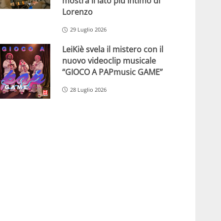
mostra il lato più intimo di
Lorenzo
29 Luglio 2026
LeiKiè svela il mistero con il
nuovo videoclip musicale
“GIOCO A PAPmusic GAME”
28 Luglio 2026