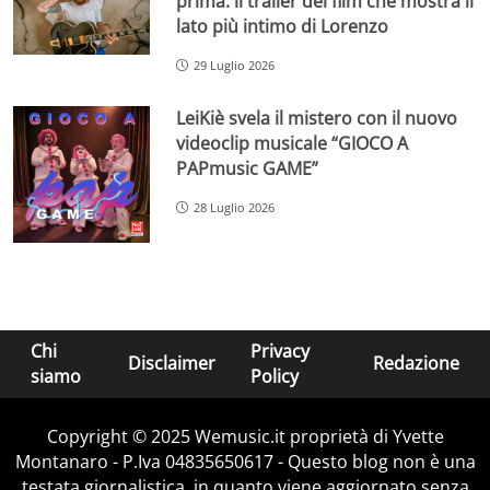
prima: il trailer del film che mostra il
lato più intimo di Lorenzo
29 Luglio 2026
LeiKiè svela il mistero con il nuovo
videoclip musicale “GIOCO A
PAPmusic GAME”
28 Luglio 2026
Chi
Privacy
Disclaimer
Redazione
siamo
Policy
Copyright © 2025 Wemusic.it proprietà di Yvette
Montanaro - P.Iva 04835650617 - Questo blog non è una
testata giornalistica, in quanto viene aggiornato senza