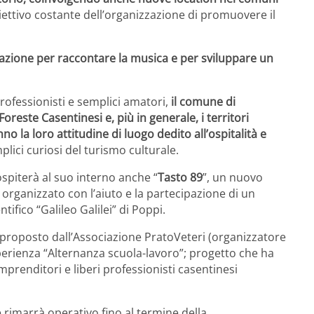
biettivo costante dell’organizzazione di promuovere il
ervazione per raccontare la musica e per sviluppare un
rofessionisti e semplici amatori,
il comune di
oreste Casentinesi e, più in generale, i territori
 la loro attitudine di luogo dedito all’ospitalità e
mplici curiosi del turismo culturale.
spiterà al suo interno anche “
Tasto 89
”, un nuovo
organizzato con l’aiuto e la partecipazione di un
tifico “Galileo Galilei” di Poppi.
o proposto dall’Associazione PratoVeteri (organizzatore
sperienza “Alternanza scuola-lavoro”; progetto che ha
mprenditori e liberi professionisti casentinesi
 rimarrà operativo fino al termine della