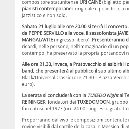
compositore statunitense
URI CAINE
(biglietto pe
pianisti contemporanei
, originale e poliedrico, co
jazzistico e non solo.
Sabato 21 luglio alle ore 20.00 si terrà il concer
da PEPPE SERVILLO alla voce, il sassofonista JAV
MANGALAVITE
(ingresso libero).
Presenteranno dal
ricordi, nelle persone, nell’immaginario di un pop
contempo, ha preservato la propria portandovi nu
Alle ore 21.30, invece, a Pratovecchio si esibirà 
band, che presenterà al pubblico il suo ultimo al
Black/Universal Classic (ore 21.30 – Piazza Vecchi
euro).
La serata si concluderà con la
TUXEDO Night
al T
REININGER
, fondatori dei
TUXEDOMOON
, gruppo
formatosi nel 1977 (ore 24.00 – ingresso gratuito)
Proporranno dal vivo le composizioni contenute 
rovine visibili dal cortile della casa in Messico 