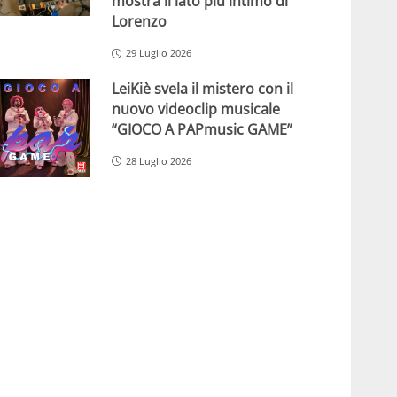
mostra il lato più intimo di
Lorenzo
29 Luglio 2026
LeiKiè svela il mistero con il
nuovo videoclip musicale
“GIOCO A PAPmusic GAME”
28 Luglio 2026