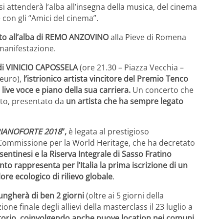
 si attenderà l’alba all’insegna della musica, del cinema
e con gli “Amici del cinema”.
to all’alba di REMO ANZOVINO
alla Pieve di Romena
a manifestazione.
o di VINICIO CAPOSSELA
(ore 21.30 – Piazza Vecchia –
 euro),
l’istrionico artista vincitore del Premio Tenco
live voce e piano della sua carriera.
Un concerto che
nto, presentato da
un artista che ha sempre legato
IANOFORTE 2018
”,
è legata al prestigioso
 Commissione per la World Heritage, che ha decretato
entinesi e la Riserva Integrale di Sasso Fratino
nto rappresenta per l’Italia la prima iscrizione di un
re ecologico di rilievo globale
.
llungherà di ben 2 giorni
(oltre ai 5 giorni della
ione finale degli allievi della masterclass il 23 luglio a
ritorio, coinvolgendo anche nuove location nei comuni