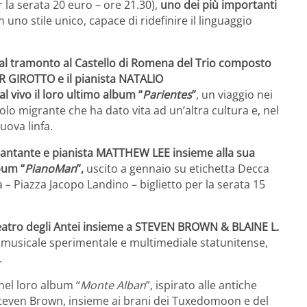
r la serata 20 euro – ore 21.30),
uno dei più importanti
n uno stile unico, capace di ridefinire il linguaggio
to al tramonto al Castello di Romena del Trio composto
IER GIROTTO e
il pianista NATALIO
 vivo il loro ultimo album “
Parientes
”
,
un
viaggio nei
olo migrante che ha dato vita ad un’altra cultura e, nel
ova linfa.
il cantante e pianista MATTHEW LEE insieme alla sua
bum “
PianoMan
”,
uscito a gennaio su etichetta Decca
a – Piazza Jacopo Landino – biglietto per la serata 15
eatro degli Antei insieme a STEVEN BROWN & BLAINE L.
 musicale sperimentale e multimediale statunitense,
.
nel loro album “
Monte Alban
”, ispirato alle antiche
di Steven Brown, insieme ai brani dei Tuxedomoon e del