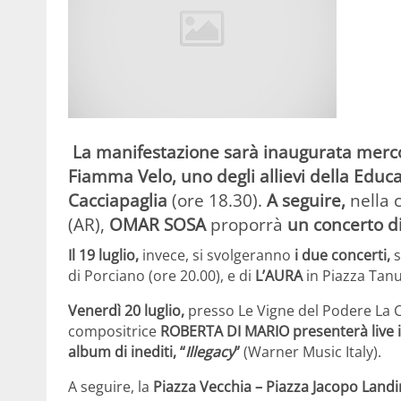
La manifestazione
sarà inaugurata mercol
Fiamma Velo, uno degli allievi della Edu
Cacciapaglia
(ore 18.30).
A seguire,
nella 
(AR),
OMAR SOSA
proporrà
un concerto d
Il 19 luglio,
invece, si svolgeranno
i due concerti,
di Porciano (ore 20.00), e di
L’AURA
in Piazza Tanu
Venerdì 20 luglio,
presso
Le Vigne del Podere La Ci
compositrice
ROBERTA DI MARIO
presenterà live 
album di inediti, “
Illegacy
”
(Warner Music Italy).
A seguire, la
Piazza Vecchia – Piazza Jacopo Land