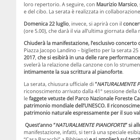
loro repertorio. A seguire, con
Maurizio Marsico
,
e del cibo. La serata è realizzata in collaborazion
Domenica
22 luglio
, invece, si aprirà con il
concer
(ore 5.00), che darà il via all’ultima giornata dell
Chiuderà la manifestazione, l’esclusivo concert
Piazza Jacopo Landino – biglietto per la serata 25
2017
,
che si esibirà in una delle rare performance 
svelerà la relazione della canzone con lo strume
intimamente la sua scrittura al pianoforte
.
La serata, chiusura ufficiale di
“
NATURALMENTE P
riconoscimento arrivato
dalla
41° sessione della
le
faggete vetuste del Parco Nazionale Foreste Cas
patrimonio mondiale dell’UNESCO.
Il riconoscime
patrimonio naturale espressamente per il suo valo
Quest’anno “
NATURALMENTE PIANOFORTE
” si a
manifestazione, infatti, si terrà una speciale esibiz
“Casa Baracchi” a Bibbiena)
e si amplierà sul ter