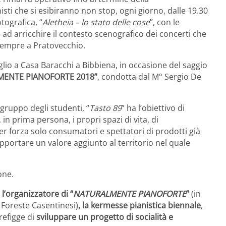
isti che si esibiranno non stop, ogni giorno, dalle 19.30
tografica, “
Aletheia – lo stato delle cose
”, con le
 ad arricchire il contesto scenografico dei concerti che
, sempre a Pratovecchio.
glio a Casa Baracchi a Bibbiena, in occasione del saggio
ENTE PIANOFORTE 2018”
, condotta dal M° Sergio De
gruppo degli studenti, “
Tasto 89
” ha l’obiettivo di
in prima persona, i propri spazi di vita, di
er forza solo consumatori e spettatori di prodotti già
pportare un valore aggiunto al territorio nel quale
one.
 l’organizzatore di “
NATURALMENTE PIANOFORTE
”
(in
 Foreste Casentinesi)
, la kermesse pianistica biennale
,
prefigge di
sviluppare un progetto di socialità e