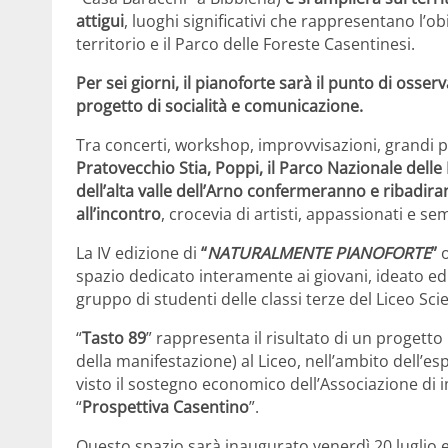
attigui
, luoghi significativi che rappresentano l’o
territorio e il Parco delle Foreste Casentinesi.
Per sei giorni, il pianoforte sarà il punto di oss
progetto di socialità e comunicazione.
Tra concerti, workshop, improvvisazioni, grandi p
Pratovecchio Stia, Poppi, il Parco Nazionale delle F
dell’alta valle dell’Arno
confermeranno e ribadiranno
all’incontro
, crocevia di artisti, appassionati e se
La IV edizione di
“
NATURALMENTE PIANOFORTE
”
o
spazio dedicato interamente ai giovani, ideato ed 
gruppo di studenti delle classi terze del Liceo Scien
“
Tasto 89
” rappresenta il risultato di un progett
della manifestazione) al Liceo, nell’ambito dell’e
visto il sostegno economico dell’Associazione di i
“
Prospettiva Casentino
”.
Questo spazio sarà inaugurato venerdì 20 luglio e