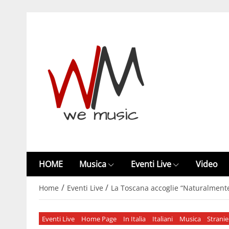
HOME
Musica
Eventi Live
Video
/
/
Home
Eventi Live
La Toscana accoglie “Naturalmente 
Eventi Live
Home Page
In Italia
Italiani
Musica
Stranie