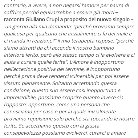
contrario, a vivere, a non negarsi l’amore per paura di
soffrire perché equivarrebbe a essere già morti
–
racconta Giuliano Crupi a proposito del nuovo singolo –
un giorno alla mia domanda: “perchè proviamo sempre
qualcosa per qualcuno che inizialmente ci fa del male e
ci manda in reazione?” il mio terapeuta rispose: “perché
siamo attratti da chi accende il nostro bambino
interiore ferito, però allo stesso tempo ci fa evolvere e ci
aiuta a curare quelle ferite”. L’Amore è inopportuno
nell’accezione positiva del termine, è inopportuno
perch
é
prima deve renderci vulnerabili per poi essere
vissuto pienamente. Soltanto accettando questa
condizione, questo suo essere così inopportuno e
imprevedibile, possiamo scoprire quanto invece sia
l’opposto: opportuno, come una persona che
conosciamo per caso e per la quale inizialmente
proviamo repulsione solo perché sta toccando le nostre
ferite. Se accettiamo questo con la giusta
consapevolezza possiamo evolverci, curarci e amare