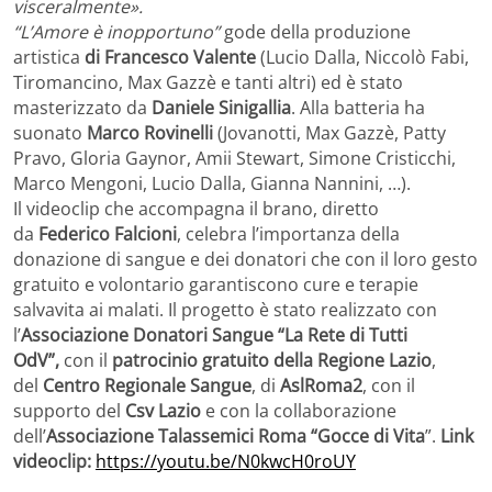
visceralmente».
“L’Amore è inopportuno”
gode della produzione
artistica
di Francesco Valente
(Lucio Dalla, Niccolò Fabi,
Tiromancino, Max Gazzè e tanti altri) ed è stato
masterizzato da
Daniele Sinigallia
. Alla batteria ha
suonato
Marco Rovinelli
(Jovanotti, Max Gazzè, Patty
Pravo, Gloria Gaynor, Amii Stewart, Simone Cristicchi,
Marco Mengoni, Lucio Dalla, Gianna Nannini, …).
Il videoclip che accompagna il brano, diretto
da
Federico Falcioni
, celebra l’importanza della
donazione di sangue e dei donatori che con il loro gesto
gratuito e volontario garantiscono cure e terapie
salvavita ai malati. Il progetto è stato realizzato con
l’
Associazione Donatori Sangue “La Rete di Tutti
OdV”,
con il
patrocinio gratuito della Regione Lazio
,
del
Centro Regionale Sangue
, di
AslRoma2
, con il
supporto del
Csv Lazio
e con la collaborazione
dell’
Associazione Talassemici Roma “Gocce di Vita
”.
Link
videoclip:
https://youtu.be/N0kwcH0roUY