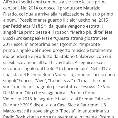
All’età di sedici anni comincia a scrivere le sue prime
canzoni. Nel 2014 conosce il produttore Maurizio
Filardo, col quale arriva alla realizzazione del suo primo
album, “Possibimente guardo il cielo” uscito nel 2015
per l’etichetta Mafi Srl, dal quale vengono estratti i
singoli “La principessa e il rospo”, “Merito più di te” feat
Lucci (Brokenspeakers) e “Questa strana giostra”. Nel
2017 esce, in anteprima per Tgcom24, “Impronte”, il
primo singolo del nuovo progetto musicale totalmente
indipendente e prodotto da Stefano Calabrese con cui
si esibisce anche all’Earth Day Italia. A seguire esce il
secondo singolo dal titolo “Un bacio in più”. Nel 2017 è
finalista del Premio Roma Videoclip, anno in cui escono i
singoli “Fuoco”, “Vivo”, “La bellezza” e “I mali che non
vuoi” (anche in spagnolo presentato al Festival De Vina
Del Mar in Cile) che si aggiudica il Premio Roma
Videoclip 2018. In seguito è finalista al Premio Fabrizio
De Andrè 2019 disputato a Casa Siae a Sanremo. L’8
Marzo esce il nuovo singolo “Poesia”, in anteprima su
Radio Rock, che lo porta nuovamente in finale al Premio