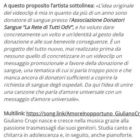
A questo proposito l’artista sottolinea:
«L’idea originale
del videoclip è mia in quanto da più di un anno sono
donatore di sangue presso l’
Associazione Donatori
Sangue “La Rete di Tutti OdV”,
e ho voluto dare
concretamente un volto e un’identità al gesto della
donazione e alle sue benevole conseguenze. È un
progetto del tutto nuovo, mai realizzato prima da
nessuno quello di concretizzare in un videoclip un
messaggio promozionale a favore della donazione di
sangue, una tematica di cui si parla troppo poco e che
manca ancora di donatori sufficienti a coprire la
richiesta di sangue degli ospedali. Da qui l’idea di unire
una canzone che parla d’amore universale con un
messaggio d’amore
universale».
Multilink:
https://song.link/AmoreInopportuno_GiulianoCr
Giuliano Crupi nasce e cresce nella musica grazie alla
passione trasmessagli dai suoi genitori. Studia canto e
chitarra in adolescenza e, in seguito, anche pianoforte.