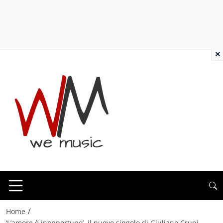
×
/
Home
‘L’amore è inopportuno’, il nuovo singolo di Giuliano Crupi