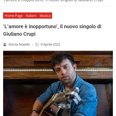
Home Page
Italiani
Musica
‘L’amore è inopportuno’, il nuovo singolo di
Giuliano Crupi
Nicola Maiello
-
9 Aprile 2022