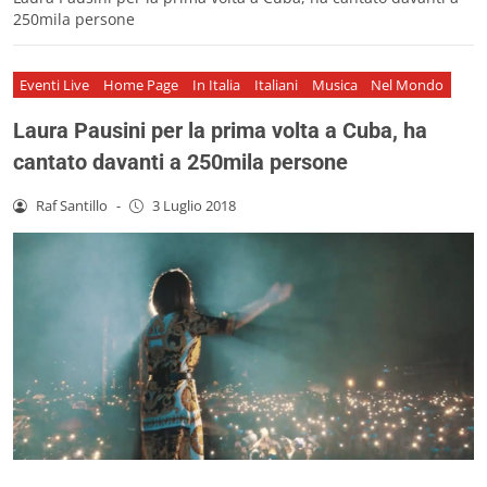
250mila persone
Eventi Live
Home Page
In Italia
Italiani
Musica
Nel Mondo
Laura Pausini per la prima volta a Cuba, ha
cantato davanti a 250mila persone
Raf Santillo
-
3 Luglio 2018