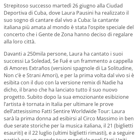
Strepitoso successo martedì 26 giugno alla Ciudad
Deportiva di Cuba, dove Laura Pausini ha realizzato il
suo sogno di cantare dal vivo a Cuba: la cantante
italiana più amata al mondo è stata l’ospite speciale del
concerto che i Gente de Zona hanno deciso di regalare
alla loro città.
Davanti a 250mila persone, Laura ha cantato i suoi
successi La Soledad, Se Fué e un frammento a cappella
di Amores Extraños (versioni spagnole di La Solitudine,
Non c’è e Strani Amori), e per la prima volta dal vivo si è
esibita con il duo con la versione remix di Nadie ha
dicho, il brano che ha lanciato tutto il suo nuovo
progetto. Subito dopo la sua emozionante esibizione
l’artista è tornata in Italia per ultimare le prove
dell’attesissimo Fatti Sentire Worldwide Tour: Laura
sarà la prima donna ad esibirsi al Circo Massimo in ben
due serate storiche per la musica italiana, il 21 (biglietti
esauriti) e il 22 luglio (ultimi biglietti rimasti), e a seguire
partirà per un grande tour mondiale negli Stati Uniti,