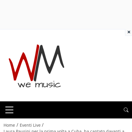
×
/
/
Home
Eventi Live
Laura Pausini per la prima volta a Cuba, ha cantato davanti a