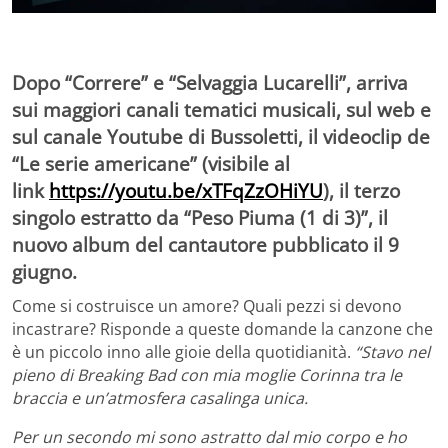
Dopo “
Correre
” e “
Selvaggia Lucarelli
”, arriva
sui maggiori canali tematici musicali, sul web e
sul canale Youtube di
Bussoletti
, il videoclip de
“
Le serie americane
” (visibile al
link
https://youtu.be/xTFqZzOHiYU
), il terzo
singolo estratto da “
Peso Piuma (1 di 3)
”, il
nuovo album del cantautore pubblicato il 9
giugno.
Come si costruisce un amore? Quali pezzi si devono
incastrare? Risponde a queste domande la canzone che
è un piccolo inno alle gioie della quotidianità.
“Stavo nel
pieno di Breaking Bad con mia moglie Corinna tra le
braccia e un’atmosfera casalinga unica.
Per un secondo mi sono astratto dal mio corpo e ho