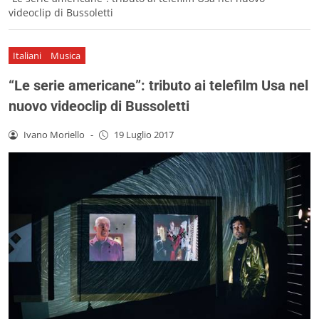
videoclip di Bussoletti
Italiani
Musica
“Le serie americane”: tributo ai telefilm Usa nel
nuovo videoclip di Bussoletti
Ivano Moriello
-
19 Luglio 2017