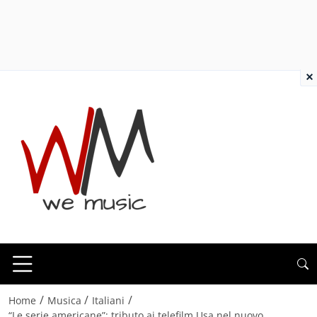
×
/
/
/
Home
Musica
Italiani
“Le serie americane”: tributo ai telefilm Usa nel nuovo