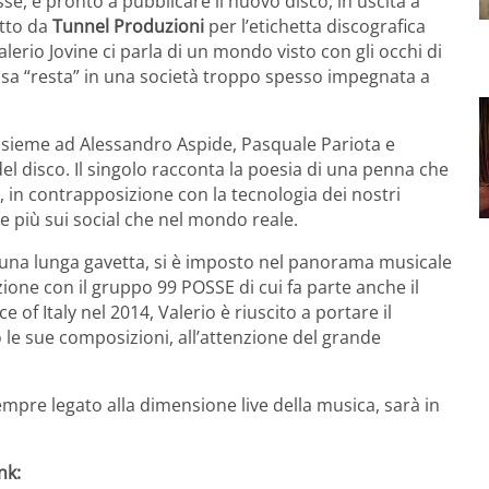
se, è pronto a pubblicare il nuovo disco, in uscita a
tto da
Tunnel Produzioni
per l’etichetta discografica
lerio Jovine ci parla di un mondo visto con gli occhi di
e cosa “resta” in una società troppo spesso impegnata a
nsieme ad Alessandro Aspide, Pasquale Pariota e
el disco. Il singolo racconta la poesia di una penna che
e, in contrapposizione con la tecnologia dei nostri
ve più sui social che nel mondo reale.
una lunga gavetta, si è imposto nel panorama musicale
zione con il gruppo 99 POSSE di cui fa parte anche il
 of Italy nel 2014, Valerio è riuscito a portare il
le sue composizioni, all’attenzione del grande
sempre legato alla dimensione live della musica, sarà in
nk: