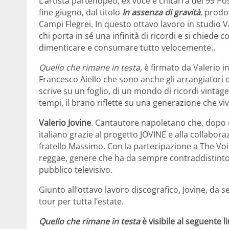
L’artista partenopeo, ex voce e chitarra dei 99 Pos
fine giugno, dal titolo
In assenza di gravità
,
prodo
Campi Flegrei. In questo ottavo lavoro in studio Va
chi porta in sé una infinità di ricordi e si chied
dimenticare e consumare tutto velocemente..
Quello che rimane in testa,
è firmato da Valerio i
Francesco Aiello che sono anche gli arrangiatori d
scrive su un foglio, di un mondo di ricordi vintag
tempi, il brano riflette su una generazione che vi
Valerio Jovine
. Cantautore napoletano che, dopo 
italiano grazie al progetto JOVINE e alla collabora
fratello Massimo. Con la partecipazione a The Voice
reggae, genere che ha da sempre contraddistinto 
pubblico televisivo.
Giunto all’ottavo lavoro discografico, Jovine, da 
tour per tutta l’estate.
Quello che rimane in testa
è visibile al seguente li