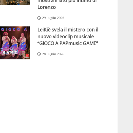
mostra il lato più intimo di
Lorenzo
29 Luglio 2026
LeiKiè svela il mistero con il
nuovo videoclip musicale
“GIOCO A PAPmusic GAME”
28 Luglio 2026