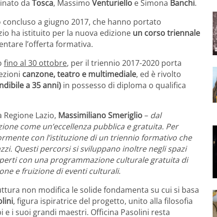
inato da
Tosca
, Massimo
Venturiello
e Simona
Banchi
.
io concluso a giugno 2017, che hanno portato
o ha istituito
per la nuova edizione
un corso triennale
entare l’offerta formativa.
to
fino al 30 ottobre
, per il triennio 2017-2020 porta
sezioni
canzone, teatro e multimediale
, ed è rivolto
ndibile a 35 anni)
in possesso di diploma o qualifica
la Regione Lazio,
Massimiliano Smeriglio
–
dal
zione come un’eccellenza pubblica e gratuita. Per
rmente con l’istituzione di un triennio formativo che
zi. Questi percorsi si sviluppano inoltre negli spazi
à e aperti con una programmazione culturale gratuita di
ne e fruizione di eventi culturali
.
tura non modifica le solide fondamenta su cui si basa
lini
, figura ispiratrice del progetto, unito alla filosofia
 e i suoi grandi maestri. Officina Pasolini resta