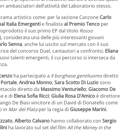
ri ambasciatori dell’attività del Laboratorio stesso.
anorama artistico come: per la sezione Canzone
Carlo
al Italia Emergenti
e finalista
al Premio Tenco
per
toprodotto il suo primo EP dal titolo
Rosso
, considerata una delle più interessanti giovani
arlo Senna
, anche lui uscito sul mercato con il suo
itrice del concorso Duel, cantautori a confronto;
Eliana
uovi talenti emergenti, il cui percorso si interseca da
nza.
scenzo
ha partecipato a
Il borghese gentiluomo
diretto
 Portale
,
Andrea Monno
,
Sara Scotto Di Luzio
sono
ettacolo diretto da
Massimo Venturiello
;
Giacomo De
se e di
Elena Sofia Ricci
;
Giulia Rosa D’Amico
è direttore
Volfango De Biasi vincitore di un David di Donatello come
o in
Mar del Plata
per la regia di
Giuseppe Marini
.
izzato
,
Alberto Calvano
hanno collaborato con
Sergio
lini
ha lavorato sul set del film
All the Money in the