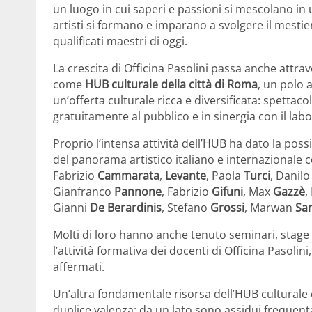
un luogo in cui saperi e passioni si mescolano in u
artisti si formano e imparano a svolgere il mestier
qualificati maestri di oggi.
La crescita di Officina Pasolini passa anche attra
come
HUB culturale della città di Roma
, un polo 
un’offerta culturale ricca e diversificata: spettacol
gratuitamente al pubblico e in sinergia con il lab
Proprio l’intensa attività dell’HUB ha dato la poss
del panorama artistico italiano e internazional
Fabrizio
Cammarata
,
Levante
, Paola
Turci
, Danilo
Gianfranco
Pannone
, Fabrizio
Gifuni
, Max
Gazzè
,
Gianni
De Berardinis
, Stefano
Grossi
, Marwan
Sa
Molti di loro hanno anche tenuto seminari, stage
l’attività formativa dei docenti di Officina Pasolini,
affermati.
Un’altra fondamentale risorsa dell’HUB culturale è
duplice valenza: da un lato sono assidui frequenta