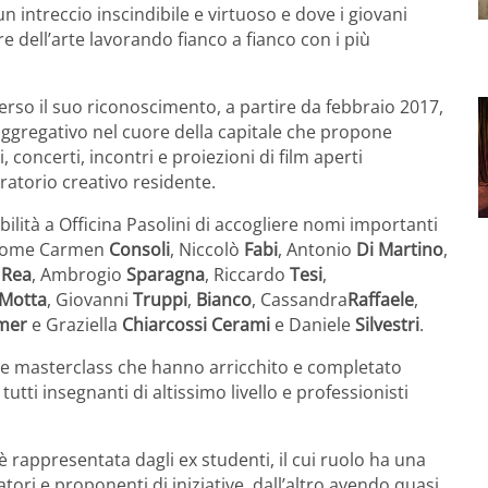
n intreccio inscindibile e virtuoso e dove i giovani
e dell’arte lavorando fianco a fianco con i più
verso il suo riconoscimento, a partire da febbraio 2017,
aggregativo nel cuore della capitale che propone
i, concerti, incontri e proiezioni di film aperti
oratorio creativo residente.
ibilità a Officina Pasolini di accogliere nomi importanti
e come Carmen
Consoli
, Niccolò
Fabi
,
Antonio
Di Martino
,
Rea
, Ambrogio
Sparagna
, Riccardo
Tesi
,
Motta
, Giovanni
Truppi
,
Bianco
, Cassandra
Raffaele
,
mer
e Graziella
Chiarcossi Cerami
e Daniele
Silvestri
.
 e masterclass che hanno arricchito e completato
 tutti insegnanti di altissimo livello e professionisti
 rappresentata dagli ex studenti, il cui ruolo ha una
tori e proponenti di iniziative, dall’altro avendo quasi