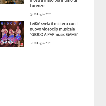
mostra il lato più intimo di
Lorenzo
29 Luglio 2026
LeiKiè svela il mistero con il
nuovo videoclip musicale
“GIOCO A PAPmusic GAME”
28 Luglio 2026