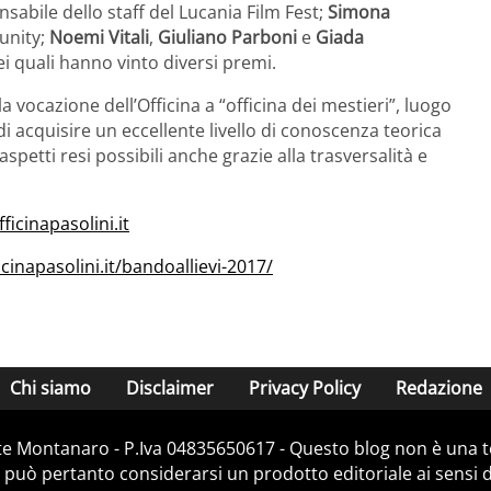
sabile dello staff del Lucania Film Fest;
Simona
unity;
Noemi Vitali
,
Giuliano Parboni
e
Giada
ei quali hanno vinto diversi premi.
vocazione dell’Officina a “officina dei mestieri”, luogo
i acquisire un eccellente livello di conoscenza teorica
tti resi possibili anche grazie alla trasversalità e
ficinapasolini.it
cinapasolini.it/bandoallievi-2017/
Chi siamo
Disclaimer
Privacy Policy
Redazione
e Montanaro - P.Iva 04835650617 - Questo blog non è una te
 può pertanto considerarsi un prodotto editoriale ai sensi de