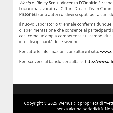
World
di
Ridley Scott
;
Vincenzo D’Onofrio
è respon
Luciani
ha lavorato al Giffoni Dream Team Comm
Pistonesi
sono autori di diversi spot, per alcuni d
Il nuovo Laboratorio triennale conferma dunque la 
di sperimentazione che consente ai partecipanti d
così come un’ampia competenza sul campo, due aspe
interdisciplinarità delle sezioni.
Per tutte le informazioni consultare il sito:
www.of
Per iscriversi al bando consultare:
http://www.offi
Copyright © 2025 Wemusic.it proprietà di Yvett
senza alcuna periodicità. Non