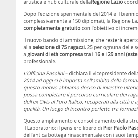
artistica e hub culturale della
Regione Lazio
coord
Dopo l’edizione sperimentale del 2014 e il bienn
complessivamente a 150 diplomati, la Regione Lazi
completamente gratuito
con l’obiettivo di increm
Il nuovo bando di ammissione, che resterà aper
alla
selezione di 75 ragazzi
, 25 per ognuna delle 
a
giovani di età compresa tra i 16 e i 29 anni (este
professionale.
L’Officina Pasolini
– dichiara il vicepresidente del
2014
ad oggi
si è imposta nell’ambito della forma
questo motivo abbiamo deciso di investire ulterio
possa completare il percorso curriculare dei ragaz
dell’ex Civis al Foro Italico, recuperati alla citt
qualità. Un luogo di incontro perfetto tra formazio
Questo ampliamento e consolidamento della strut
il Laboratorio: il pensiero libero di
Pier Paolo Paso
dell’antica bottega rinascimentale con i suoi tempi