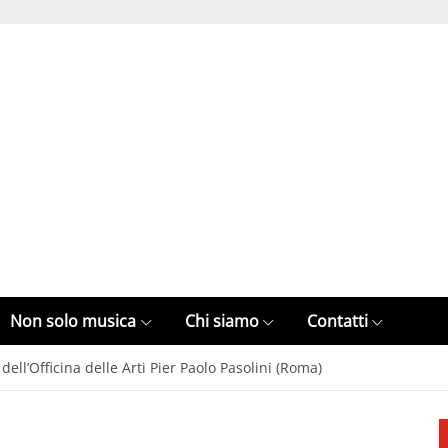
Non solo musica
Chi siamo
Contatti
ell’Officina delle Arti Pier Paolo Pasolini (Roma)