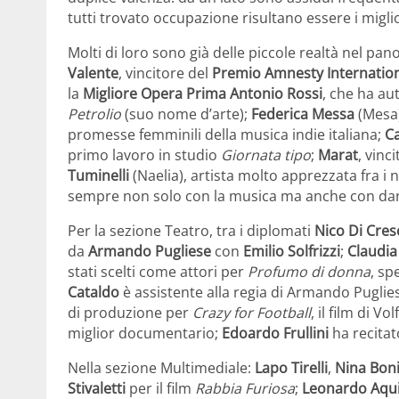
tutti trovato occupazione risultano essere i miglio
Molti di loro sono già delle piccole realtà nel p
Valente
, vincitore del
Premio Amnesty Internation
la
Migliore Opera Prima
Antonio Rossi
, che ha au
Petrolio
(suo nome d’arte);
Federica Messa
(Mesa)
promesse femminili della musica indie italiana;
C
primo lavoro in studio
Giornata tipo
;
Marat
, vinc
Tuminelli
(Naelia), artista molto apprezzata fra i n
sempre non solo con la musica ma anche con da
Per la sezione Teatro, tra i diplomati
Nico Di Cre
da
Armando Pugliese
con
Emilio Solfrizzi
;
Claudia
stati scelti come attori per
Profumo di donna
, sp
Cataldo
è assistente alla regia di Armando Puglie
di produzione per
Crazy for Football
, il film di 
miglior documentario;
Edoardo Frullini
ha recitat
Nella sezione Multimediale:
Lapo Tirelli
,
Nina Bon
Stivaletti
per
il film
Rabbia Furiosa
;
Leonardo Aqui