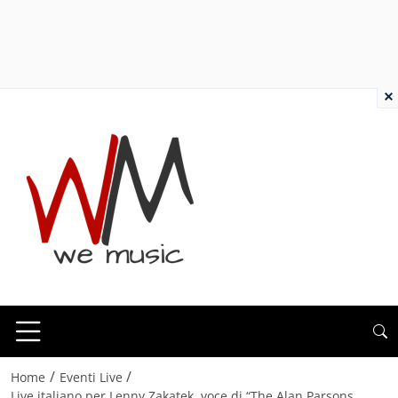
×
/
/
Home
Eventi Live
Live italiano per Lenny Zakatek, voce di “The Alan Parsons