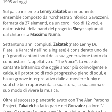
1995 ad oggi.
Sul palco insieme a
Lenny Zakatek
un imponente
ensemble composto dall’Orchestra Sinfonica Gavazzeni,
formata da 37 elementi, da un coro lirico di 12 voci, e
dai musicisti della band del progetto
Skeye
capitanati
dal chitarrista
Massimo Numa
.
Settantuno anni compiuti,
Zakatek
(nato Lenny Du
Platel, a Karachi nell’India inglese) è considerato uno dei
più grandi cantanti soul della sua generazione tanto da
conquistarsi l’appellativo di “The Voice”. La voce del
cantante britannico che oggiè ancor più coinvolgente e
calda, è il prototipo di rock progressivo pieno di soul, e
ha un groove interpretativo dalle atmosfere funky e
soul che ben rappresenta la sua storia, la sua anima e il
suo modo di vivere la musica.
Oltre al successo planetario avuto con The Alan Parsons
Project,
Zakatek
ha fatto parte dei
Gonzalez
(la loro
“
I
haven’t stopped dancing yet”
fu una hit mondiale) e ha