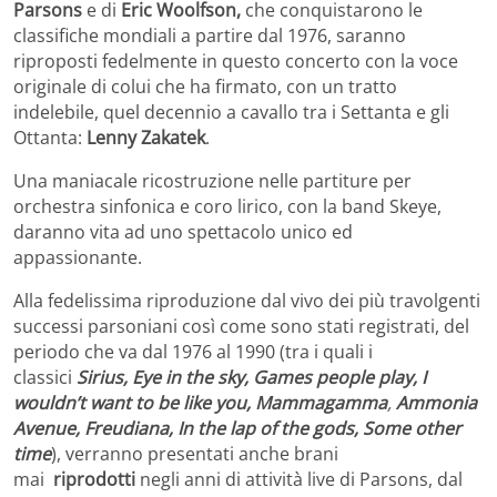
Parsons
e di
Eric Woolfson,
che conquistarono le
classifiche mondiali a partire dal 1976, saranno
riproposti fedelmente in questo concerto con la voce
originale di colui che ha firmato, con un tratto
indelebile, quel decennio a cavallo tra i Settanta e gli
Ottanta:
Lenny Zakatek
.
Una maniacale ricostruzione nelle partiture per
orchestra sinfonica e coro lirico, con la band Skeye,
daranno vita ad uno spettacolo unico ed
appassionante.
Alla fedelissima riproduzione dal vivo dei più travolgenti
successi parsoniani così come sono stati registrati, del
periodo che va dal 1976 al 1990 (tra i quali i
classici
Sirius, Eye in the sky, Games people play, I
wouldn’t want to be like you, Mammagamma
,
Ammonia
Avenue, Freudiana, In the lap of the gods, Some other
time
), verranno presentati anche brani
mai
riprodotti
negli anni di attività live di Parsons, dal