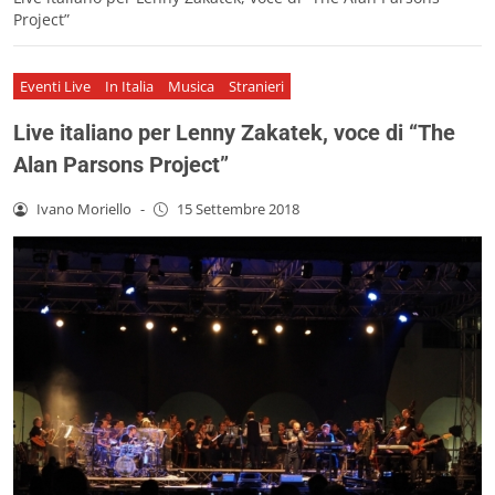
Project”
Eventi Live
In Italia
Musica
Stranieri
Live italiano per Lenny Zakatek, voce di “The
Alan Parsons Project”
Ivano Moriello
-
15 Settembre 2018