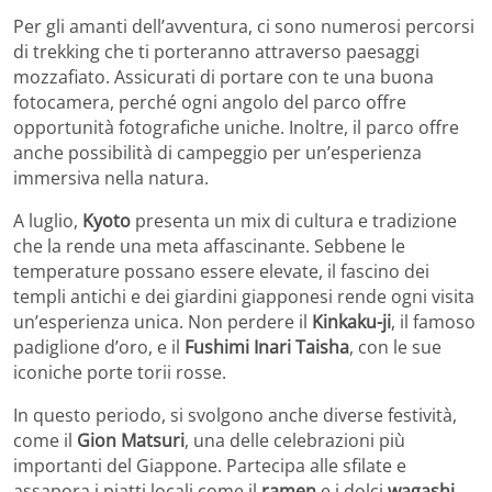
Per gli amanti dell’avventura, ci sono numerosi percorsi
di trekking che ti porteranno attraverso paesaggi
mozzafiato. Assicurati di portare con te una buona
fotocamera, perché ogni angolo del parco offre
opportunità fotografiche uniche. Inoltre, il parco offre
anche possibilità di campeggio per un’esperienza
immersiva nella natura.
A luglio,
Kyoto
presenta un mix di cultura e tradizione
che la rende una meta affascinante. Sebbene le
temperature possano essere elevate, il fascino dei
templi antichi e dei giardini giapponesi rende ogni visita
un’esperienza unica. Non perdere il
Kinkaku-ji
, il famoso
padiglione d’oro, e il
Fushimi Inari Taisha
, con le sue
iconiche porte torii rosse.
In questo periodo, si svolgono anche diverse festività,
come il
Gion Matsuri
, una delle celebrazioni più
importanti del Giappone. Partecipa alle sfilate e
assapora i piatti locali come il
ramen
e i dolci
wagashi
.