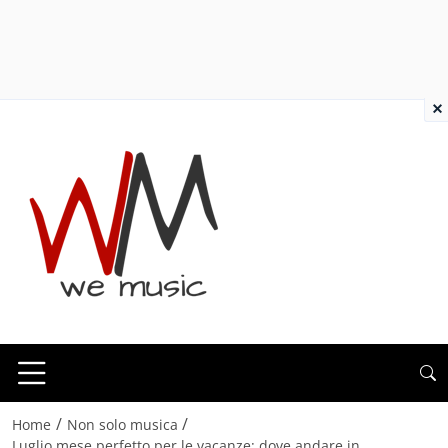
×
/
/
Home
Non solo musica
Luglio mese perfetto per le vacanze: dove andare in