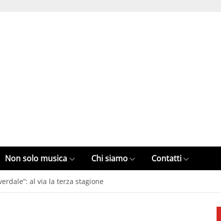
Non solo musica
Chi siamo
Contatti
rdale”: al via la terza stagione