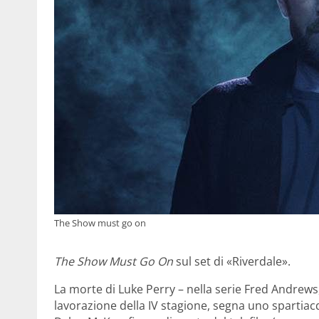
The Show must go on
The Show Must Go On
sul set di «Riverdale».
La morte di Luke Perry – nella serie Fred Andrews,
lavorazione della IV stagione, segna uno spartiacqu