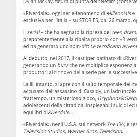
Dylan McKay, figura di punta del telefilm (come ve
«Riverdale», oggi serie-fenomeno di
Millennials
e
esclusiva per l’Italia – su STORIES, dal 26 marzo,
Il
serial
– che ha segnato la ripresa del
teen dram
prepotentemente alla ribalta proprio con «Riverda
ed ha generato uno spin-off:
Le terrificanti avven
Al debutto, nel 2017, il cast iper patinato di «Ri
generando un
buzz
che ne moltiplica esponenzialm
produttori al rinnovo della serie per le successive
La III, intanto, si apre con il salto temporale dei 
accusato dell’assassino di Cassidy, un ladruncol
frattempo, un misterioso gioco,
Gryphons&Gargo
adolescenti della cittadina. Inspiegabili suicidi e
equilibri di
Riverdale
…
«Riverdale», negli U.S.A. sul network
The CW
, è r
Television Studios
,
Warner Bros. Television
.