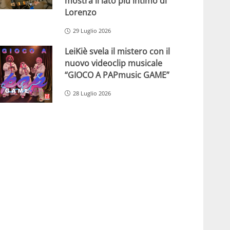
mostra il lato più intimo di
Lorenzo
29 Luglio 2026
LeiKiè svela il mistero con il
nuovo videoclip musicale
“GIOCO A PAPmusic GAME”
28 Luglio 2026