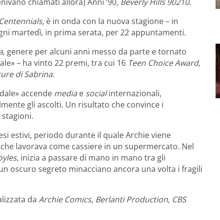
nivano chiamati allora) Anni ’90,
Beverly Hills 90210
.
Centennials
, è in onda con la nuova stagione – in
 ogni martedì, in prima serata, per 22 appuntamenti.
a
, genere per alcuni anni messo da parte e tornato
le» – ha vinto 22 premi, tra cui 16
Teen Choice Award
,
ture di Sabrina
.
verdale» accende
media
e
social
internazionali,
ente gli ascolti. Un risultato che convince i
 stagioni.
mesi estivi, periodo durante il quale Archie viene
o che lavorava come cassiere in un supermercato. Nel
yles
, inizia a passare di mano in mano tra gli
d un oscuro segreto minacciano ancora una volta i fragili
ealizzata da
Archie Comics
,
Berlanti Production
,
CBS