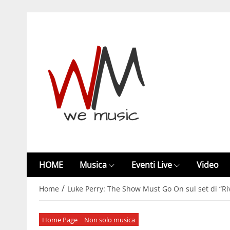
HOME
Musica
Eventi Live
Video
/
Home
Luke Perry: The Show Must Go On sul set di “Rive
Home Page
Non solo musica