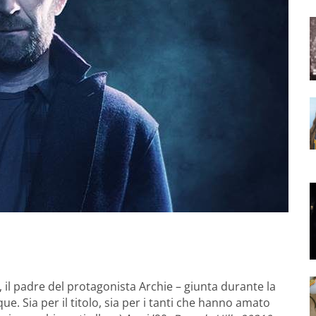
 il padre del protagonista Archie – giunta durante la
e. Sia per il titolo, sia per i tanti che hanno amato