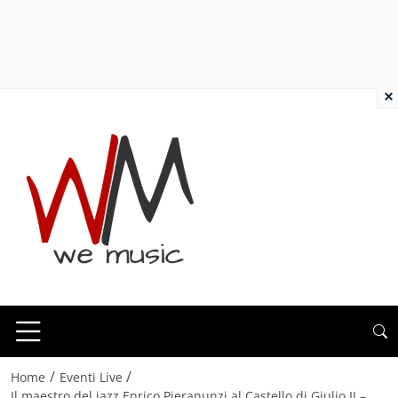
×
/
/
Home
Eventi Live
Il maestro del jazz Enrico Pieranunzi al Castello di Giulio II –