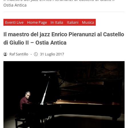
Ostia Antica
Eventi Live
Home Page
In Italia
Italiani
Musica
Il maestro del jazz Enrico Pieranunzi al Castello
di Giulio II – Ostia Antica
Raf Santillo
-
31 Luglio 2017