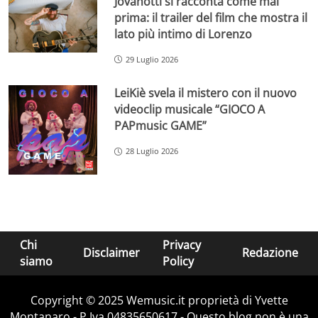
Jovanotti si racconta come mai
prima: il trailer del film che mostra il
lato più intimo di Lorenzo
29 Luglio 2026
LeiKiè svela il mistero con il nuovo
videoclip musicale “GIOCO A
PAPmusic GAME”
28 Luglio 2026
Chi
Privacy
Disclaimer
Redazione
siamo
Policy
Copyright © 2025 Wemusic.it proprietà di Yvette
Montanaro - P.Iva 04835650617 - Questo blog non è una