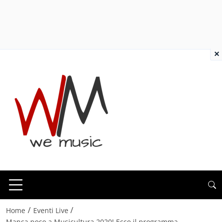
×
/
/
Home
Eventi Live
Manca poco a Musicultura 2020! Ecco il programma