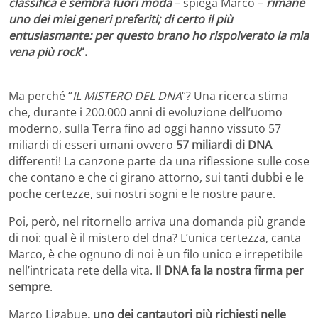
classifica e sembra fuori moda
– spiega Marco –
rimane
uno dei miei generi preferiti; di certo il più
entusiasmante: per questo brano ho rispolverato la mia
vena più rock
”.
Ma perché “
IL MISTERO DEL DNA
“? Una ricerca stima
che, durante i 200.000 anni di evoluzione dell’uomo
moderno, sulla Terra fino ad oggi hanno vissuto 57
miliardi di esseri umani ovvero
57 miliardi di DNA
differenti! La canzone parte da una riflessione sulle cose
che contano e che ci girano attorno, sui tanti dubbi e le
poche certezze, sui nostri sogni e le nostre paure.
Poi, però, nel ritornello arriva una domanda più grande
di noi: qual è il mistero del dna? L’unica certezza, canta
Marco, è che ognuno di noi è un filo unico e irrepetibile
nell’intricata rete della vita.
Il DNA fa la nostra firma per
sempre
.
Marco Ligabue
, uno dei cantautori più richiesti nelle