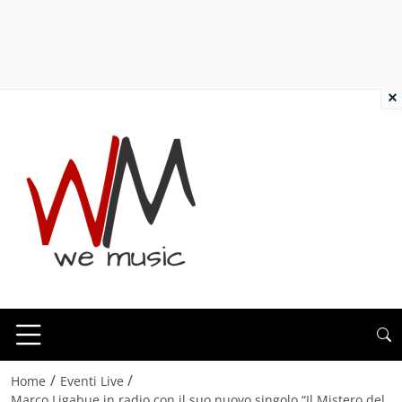
×
/
/
Home
Eventi Live
Marco Ligabue in radio con il suo nuovo singolo “Il Mistero del