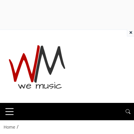
×
/
Home