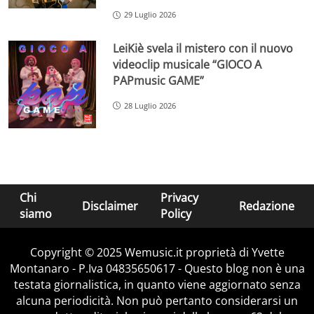
29 Luglio 2026
LeiKiè svela il mistero con il nuovo
videoclip musicale “GIOCO A
PAPmusic GAME”
28 Luglio 2026
Chi
Privacy
Disclaimer
Redazione
siamo
Policy
Copyright © 2025 Wemusic.it proprietà di Yvette
Montanaro - P.Iva 04835650617 - Questo blog non è una
testata giornalistica, in quanto viene aggiornato senza
alcuna periodicità. Non può pertanto considerarsi un